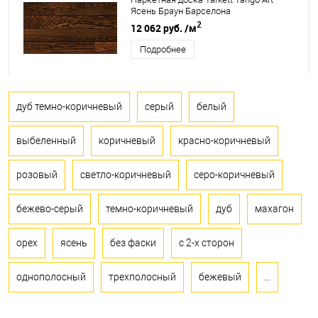
Ясень Браун Барселона
2
12 062 руб.
/м
Подробнее
дуб темно-коричневый
серый
белый
выбеленный
коричневый
красно-коричневый
розовый
светло-коричневый
серо-коричневый
бежево-серый
темно-коричневый
дуб
махагон
орех
ясень
без фаски
с 2-х сторон
однополосный
трехполосный
бежевый
...