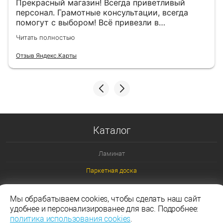
Прекрасный магазин! Всегда приветливый
персонал. Грамотные консультации, всегда
помогут с выбором! Всё привезли в
назначенный день!
Читать полностью
Отзыв Яндекс.Карты
Каталог
Ламинат
Паркетная доска
Ламинат 32 класс
Мы обрабатываем cookies, чтобы сделать наш сайт
Ламинат 33 класс
удобнее и персонализированее для вас. Подробнее:
политика использования cookies
.
Ламинат Эггер