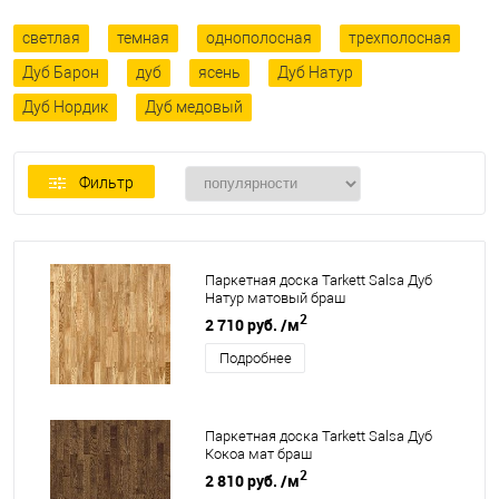
светлая
темная
однополосная
трехполосная
Дуб Барон
дуб
ясень
Дуб Натур
Дуб Нордик
Дуб медовый
Фильтр
Паркетная доска Tarkett Salsa Дуб
Натур матовый браш
2
2 710 руб.
/м
Подробнее
Паркетная доска Tarkett Salsa Дуб
Кокоа мат браш
2
2 810 руб.
/м