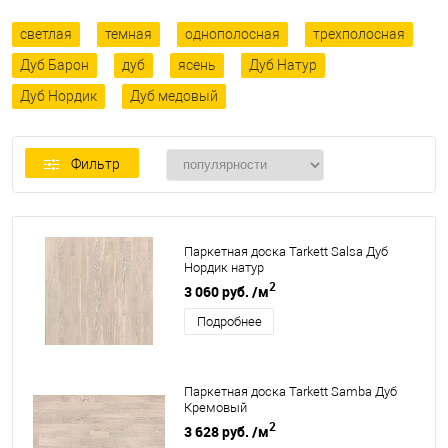
светлая
темная
однополосная
трехполосная
Дуб Барон
дуб
ясень
Дуб Натур
Дуб Нордик
Дуб медовый
Фильтр
Паркетная доска Tarkett Salsa Дуб
Нордик натур
2
3 060 руб.
/м
Подробнее
Паркетная доска Tarkett Samba Дуб
Кремовый
2
3 628 руб.
/м