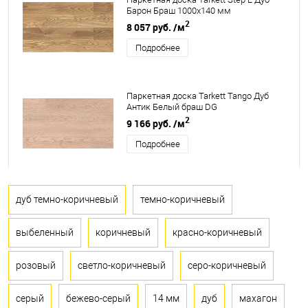
Барон Браш 1000х140 мм
2
8 057 руб.
/м
Подробнее
Паркетная доска Tarkett Tango Дуб
Антик Белый браш DG
2
9 166 руб.
/м
Подробнее
дуб темно-коричневый
темно-коричневый
выбеленный
коричневый
красно-коричневый
розовый
светло-коричневый
серо-коричневый
серый
бежево-серый
14 мм
дуб
махагон