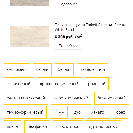
Подробнее
Паркетная доска Tarkett Salsa Art Ясень
White Pearl
2
6 308 руб.
/м
Подробнее
дуб серый
серый
белый
выбеленный
коричневый
красно-коричневый
розовый
светло-коричневый
серо-коричневый
бежево-серый
темно-коричневый
14 мм
дуб
махагон
орех
ясень
без фаски
с 2-х сторон
однополосный