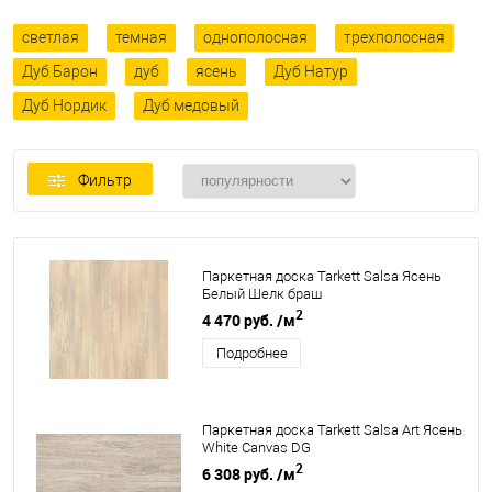
светлая
темная
однополосная
трехполосная
Дуб Барон
дуб
ясень
Дуб Натур
Дуб Нордик
Дуб медовый
Фильтр
Паркетная доска Tarkett Salsa Ясень
Белый Шелк браш
2
4 470 руб.
/м
Подробнее
Паркетная доска Tarkett Salsa Art Ясень
White Canvas DG
2
6 308 руб.
/м