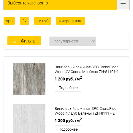
Выберите категорию
spc
4v
4v дуб
микрофаска
Фильтр
Виниловый ламинат SPC CronaFloor
Wood 4V Сосна Монблан ZH-81101-1
2
1 200 руб.
/м
Подробнее
Виниловый ламинат SPC CronaFloor
Wood 4V Дуб Белёный ZH-81117-2
2
1 200 руб.
/м
Подробнее