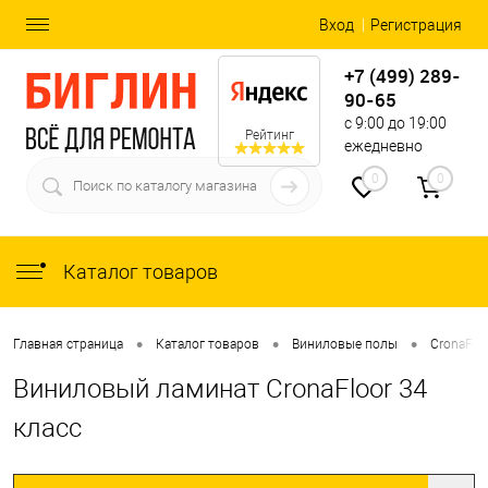
Вход
Регистрация
+7 (499) 289-
90-65
с 9:00 до 19:00
Рейтинг
ежедневно
0
0
Каталог товаров
•
•
•
Главная страница
Каталог товаров
Виниловые полы
CronaFlo
Виниловый ламинат CronaFloor 34
класс