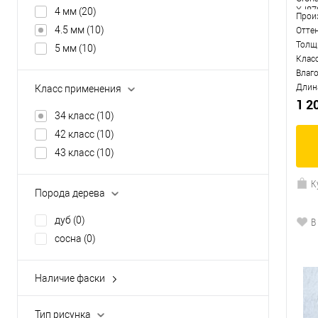
XJ87
4 мм
(20)
Прои
4.5 мм
(10)
Отте
Толщ
5 мм
(10)
Клас
Влаг
Длин
Класс применения
1 2
34 класс
(10)
42 класс
(10)
43 класс
(10)
К
Порода дерева
дуб
(0)
В
сосна
(0)
Наличие фаски
микрофаска
(0)
нет
(10)
Тип рисунка