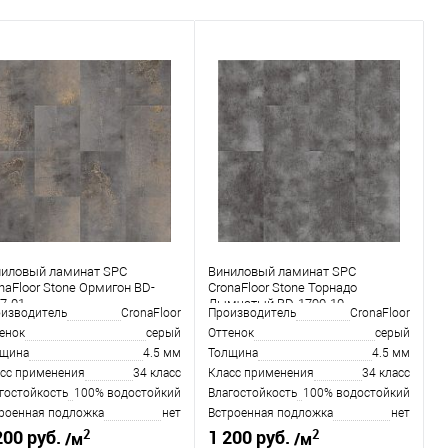
ниловый ламинат SPC
Виниловый ламинат SPC
naFloor Stone Ормигон BD-
CronaFloor Stone Торнадо
7-01
Дымчатый BD-1790-10
изводитель
CronaFloor
Производитель
CronaFloor
енок
серый
Оттенок
серый
лщина
4.5 мм
Толщина
4.5 мм
сс применения
34 класс
Класс применения
34 класс
гостойкость
100% водостойкий
Влагостойкость
100% водостойкий
роенная подложка
нет
Встроенная подложка
нет
2
2
200 руб.
1 200 руб.
/м
/м