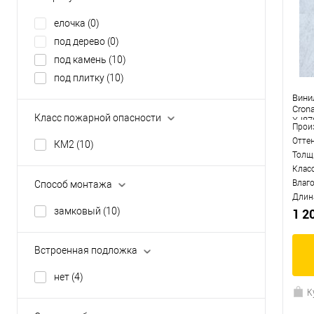
с 4-х сторон
(0)
елочка
(0)
под дерево
(0)
под камень
(10)
под плитку
(10)
Вини
Cron
Класс пожарной опасности
XJ87
Прои
Отте
КМ2
(10)
Толщ
Клас
Влаг
Способ монтажа
Длин
замковый
(10)
1 2
Встроенная подложка
нет
(4)
К