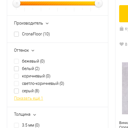
Производитель
К
CronaFloor
(10)
В
Оттенок
бежевый
(0)
белый
(2)
коричневый
(0)
светло-коричневый
(0)
серый
(8)
Показать ещё 1
Толщина
Вини
3.5 мм
(0)
Cron