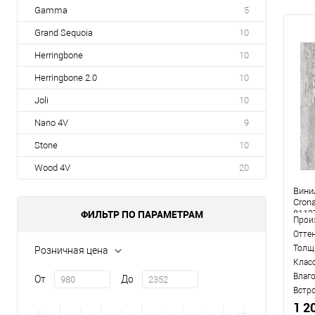
Gamma
5
Grand Sequoia
10
Herringbone
10
Herringbone 2.0
10
Joli
10
Nano 4V
9
Stone
10
Wood 4V
20
Вини
Crona
ФИЛЬТР ПО ПАРАМЕТРАМ
8112
Прои
Отте
Толщ
Розничная цена
Клас
Влаг
От
До
Встр
1 2