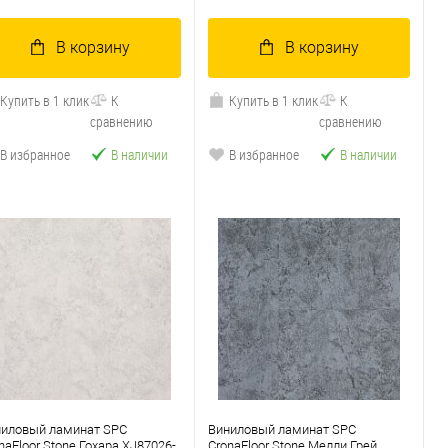
В корзину
В корзину
Купить в 1 клик
К
Купить в 1 клик
К
сравнению
сравнению
В избранное
В наличии
В избранное
В наличии
ниловый ламинат SPC
Виниловый ламинат SPC
naFloor Stone Гохара XJ87026-
CronaFloor Stone Мелли Грей