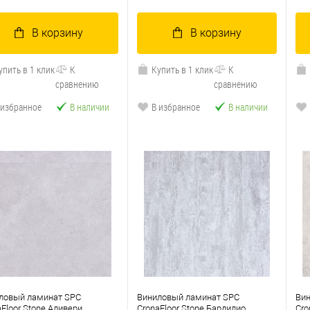
В корзину
В корзину
упить в 1 клик
К
Купить в 1 клик
К
сравнению
сравнению
 избранное
В наличии
В избранное
В наличии
ловый ламинат SPC
Виниловый ламинат SPC
Ви
aFloor Stone Аливери
CronaFloor Stone Бардилио
Cro