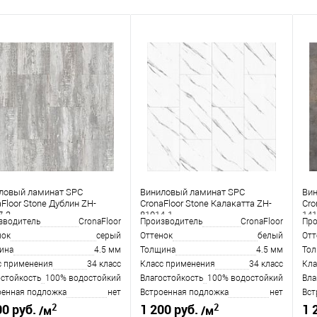
ловый ламинат SPC
Виниловый ламинат SPC
Ви
Floor Stone Дублин ZH-
CronaFloor Stone Калакатта ZH-
Cro
7-2
81014-1
141
зводитель
CronaFloor
Производитель
CronaFloor
Про
нок
серый
Оттенок
белый
Отт
ина
4.5 мм
Толщина
4.5 мм
То
с применения
34 класс
Класс применения
34 класс
Кла
остойкость
100% водостойкий
Влагостойкость
100% водостойкий
Вла
оенная подложка
нет
Встроенная подложка
нет
Вст
2
2
00 руб.
1 200 руб.
1 
/м
/м