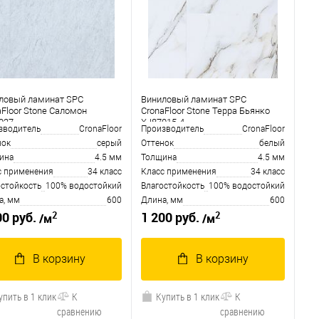
ловый ламинат SPC
Виниловый ламинат SPC
aFloor Stone Саломон
CronaFloor Stone Терра Бьянко
027
XJ87015-4
зводитель
CronaFloor
Производитель
CronaFloor
нок
серый
Оттенок
белый
ина
4.5 мм
Толщина
4.5 мм
с применения
34 класс
Класс применения
34 класс
остойкость
100% водостойкий
Влагостойкость
100% водостойкий
а, мм
600
Длина, мм
600
2
2
00 руб.
1 200 руб.
/м
/м
В корзину
В корзину
упить в 1 клик
К
Купить в 1 клик
К
сравнению
сравнению