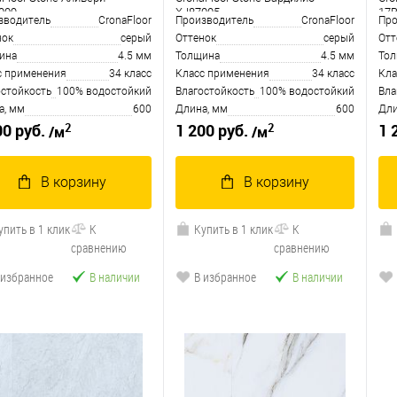
009
XJ87005
17
зводитель
CronaFloor
Производитель
CronaFloor
Про
нок
серый
Оттенок
серый
Отт
ина
4.5 мм
Толщина
4.5 мм
То
с применения
34 класс
Класс применения
34 класс
Кла
остойкость
100% водостойкий
Влагостойкость
100% водостойкий
Вла
а, мм
600
Длина, мм
600
Дли
2
2
00 руб.
1 200 руб.
1 
/м
/м
В корзину
В корзину
упить в 1 клик
К
Купить в 1 клик
К
сравнению
сравнению
 избранное
В наличии
В избранное
В наличии