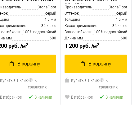
B
XJ87026-3
изводитель
CronaFloor
Производитель
CronaFloor
енок
серый
Оттенок
серый
лщина
4.5 мм
Толщина
4.5 мм
сс применения
34 класс
Класс применения
34 класс
гостойкость
100% водостойкий
Влагостойкость
100% водостойкий
на, мм
600
Длина, мм
600
2
2
200 руб.
1 200 руб.
/м
/м
В корзину
В корзину
Купить в 1 клик
К
Купить в 1 клик
К
сравнению
сравнению
В избранное
В наличии
В избранное
В наличии