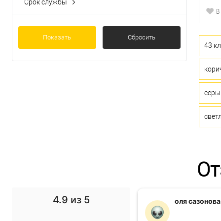
Срок службы
В
20 лет
(0)
Показать
Сбросить
43 кл
кори
серы
свет
От
4.9
из 5
f1 gg
оля сазонова