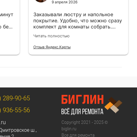
9 апреля 2026
 минут
Заказывали люстру и напольное
покрытие. Удобно, что можно сразу
о без
комплект для комнаты собрать.
Цены адекватные.
Читать полностью
Отзыв Яндекс.Карты
) 289-90-65
) 936-55-56
.ru
Copyright 2021 - 2025 ©
biglin.ru
Дмитровское ш.,
Все для ремонта
ение 2