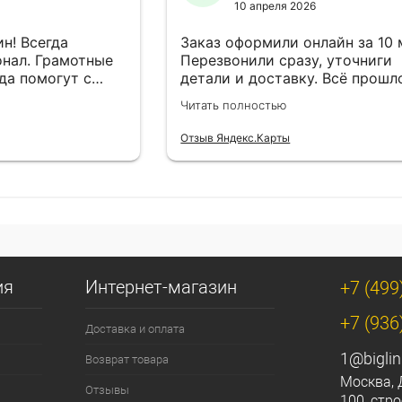
10 апреля 2026
н! Всегда
Заказ оформили онлайн за 10
нал. Грамотные
Перезвонили сразу, уточниги
да помогут с
детали и доставку. Всё прошл
езли в
лишней суеты.
Читать полностью
Отзыв Яндекс.Карты
ия
Интернет-магазин
+7 (499
+7 (936
Доставка и оплата
1@biglin
Возврат товара
Москва, 
Отзывы
100, стро