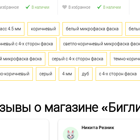
 избранное
В наличии
В избранное
В наличии
асс 4.5 мм
коричневый
белый микрофаска фаска
белый
чневый с 4-х сторон фаска
светло-коричневый микрофаска фас
й микрофаска фаска
серый с 4-х сторон фаска
темно-коричн
ло-коричневый
серый
4 мм
дуб
с 4-х сторон фаска
зывы о магазине «Бигл
Никита Резник