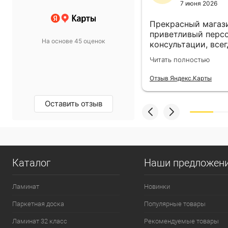
11 ноября 2024
7 июня 2026
 выбор просто супер!
Прекрасный магази
т в спальню подобрали
приветливый персо
На основе 45 оценок
такой, какой хотели.
консультации, всег
магазину пять звёзд!
выбором! Всё прив
олностью
Читать полностью
назначенный день!
екс.Карты
Отзыв Яндекс.Карты
Оставить отзыв
Каталог
Наши предложен
Ламинат
Новинки
Паркетная доска
Популярные товары
Ламинат 32 класс
Рекомендуемые товары