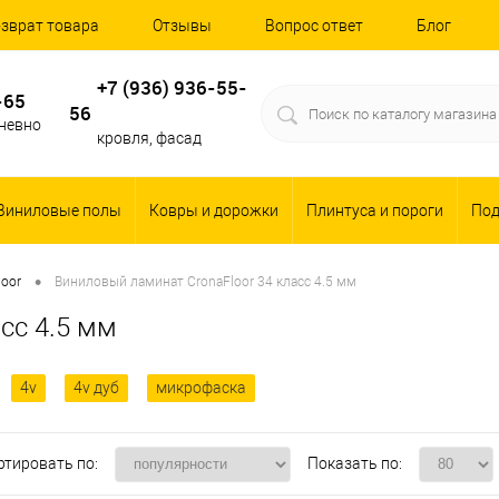
зврат товара
Отзывы
Вопрос ответ
Блог
+7 (936) 936-55-
-65
56
дневно
кровля, фасад
Виниловые полы
Ковры и дорожки
Плинтуса и пороги
По
•
loor
Виниловый ламинат CronaFloor 34 класс 4.5 мм
сс 4.5 мм
4v
4v дуб
микрофаска
ртировать по:
Показать по: