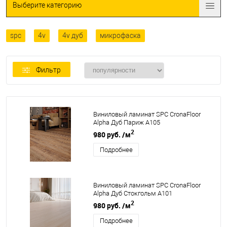
Выберите категорию
spc
4v
4v дуб
микрофаска
Фильтр
Виниловый ламинат SPC CronaFloor
Alpha Дуб Париж А105
2
980 руб.
/м
Подробнее
Виниловый ламинат SPC CronaFloor
Alpha Дуб Стокгольм А101
2
980 руб.
/м
Подробнее