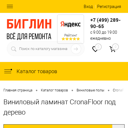
Вход
Регистрация
+7 (499) 289-
90-65
с 9:00 до 19:00
Рейтинг
ежедневно
0
0
Каталог товаров
•
•
•
Главная страница
Каталог товаров
Виниловые полы
CronaFlo
Виниловый ламинат CronaFloor под
дерево