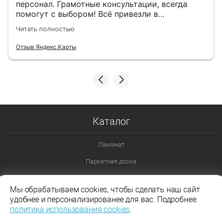
персонал. Грамотные консультации, всегда
помогут с выбором! Всё привезли в
назначенный день!
Читать полностью
Отзыв Яндекс.Карты
Каталог
Ламинат
Паркетная доска
Ламинат 32 класс
Мы обрабатываем cookies, чтобы сделать наш сайт
Ламинат 33 класс
удобнее и персонализированее для вас. Подробнее:
политика использования cookies
.
Ламинат Эггер