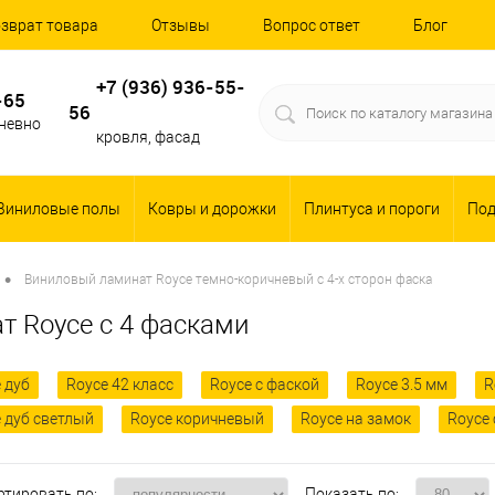
зврат товара
Отзывы
Вопрос ответ
Блог
+7 (936) 936-55-
-65
56
дневно
кровля, фасад
Виниловые полы
Ковры и дорожки
Плинтуса и пороги
По
•
Виниловый ламинат Royce темно-коричневый с 4-х сторон фаска
т Royce с 4 фасками
 дуб
Royce 42 класс
Royce с фаской
Royce 3.5 мм
R
 дуб светлый
Royce коричневый
Royce на замок
Royce
ртировать по:
Показать по: