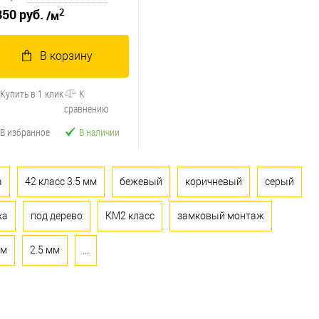
2
850 руб.
/м
В корзину
Купить в 1 клик
К
сравнению
В избранное
В наличии
а
42 класс 3.5 мм
бежевый
коричневый
серый
ка
под дерево
КМ2 класс
замковый монтаж
мм
2.5 мм
...