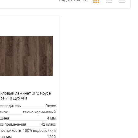
иловый ламинат SPC Royce
se 710 Дуб Айа
изводитель
Royce
енок
темно-коричневый
лщина
4 мм
сс применения
42 класс
гостойкость
100% водостойкий
на, мм
1200