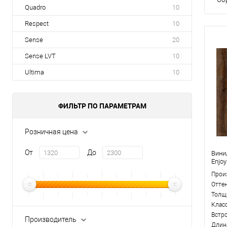
Quadro
10
Respect
10
Sense
20
Sense LVT
10
Ultima
10
ФИЛЬТР ПО ПАРАМЕТРАМ
Розничная цена
От
До
Вини
Enjo
Прои
Отте
Толщ
Клас
Встр
Производитель
Длин