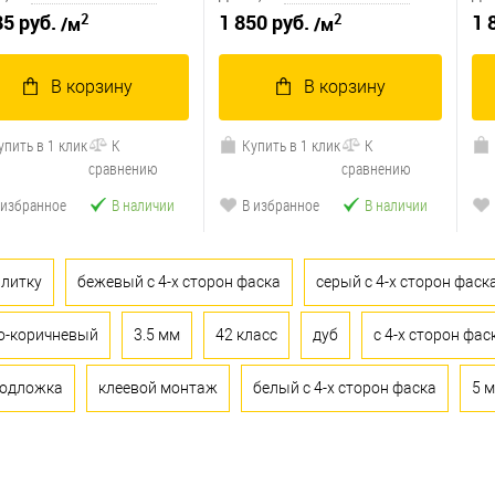
2
2
85 руб.
1 850 руб.
1 
/м
/м
В корзину
В корзину
упить в 1 клик
К
Купить в 1 клик
К
сравнению
сравнению
 избранное
В наличии
В избранное
В наличии
плитку
бежевый с 4-х сторон фаска
серый с 4-х сторон фаск
о-коричневый
3.5 мм
42 класс
дуб
с 4-х сторон фас
подложка
клеевой монтаж
белый с 4-х сторон фаска
5 