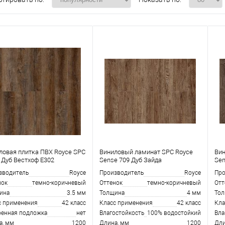
ловая плитка ПВХ Royce SPC
Виниловый ламинат SPC Royce
Вин
y Дуб Вестхоф Е302
Sense 709 Дуб Зайда
Sen
зводитель
Royce
Производитель
Royce
Про
нок
темно-коричневый
Оттенок
темно-коричневый
Отт
ина
3.5 мм
Толщина
4 мм
То
с применения
42 класс
Класс применения
42 класс
Кла
оенная подложка
нет
Влагостойкость
100% водостойкий
Вла
а, мм
1200
Длина, мм
1200
Дли