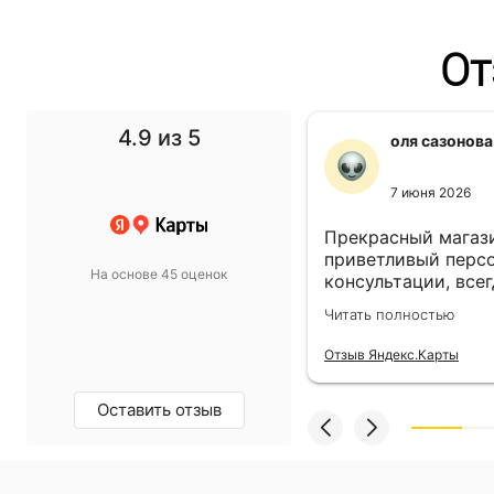
От
4.9
из 5
f1 gg
оля сазонова
11 ноября 2024
7 июня 2026
 выбор просто супер!
Прекрасный магази
т в спальню подобрали
приветливый персо
На основе 45 оценок
такой, какой хотели.
консультации, всег
магазину пять звёзд!
выбором! Всё прив
олностью
Читать полностью
назначенный день!
екс.Карты
Отзыв Яндекс.Карты
Оставить отзыв