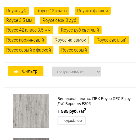
Royce дуб
Royce 42 класс
Royce с фаской
Royce 3.5 мм
Royce серый дуб
Royce 42 класс 3.5 мм
Royce дуб светлый
Royce коричневый
Royce на замок
Royce светлый
Royce серый с фаской
Royce серый
Фильтр
Виниловая плитка ПВХ Royce SPC Enjoy
Дуб Берсель Е305
2
1 585 руб.
/м
Подробнее