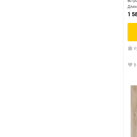
Встр
Длин
1 5
К
В