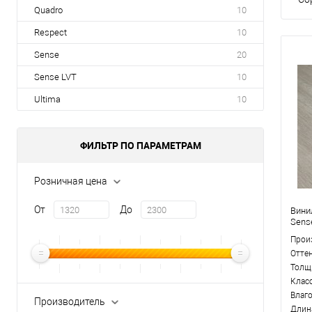
Quadro
10
Respect
10
Sense
20
Sense LVT
10
Ultima
10
ФИЛЬТР ПО ПАРАМЕТРАМ
Розничная цена
От
До
Вини
Sens
Прои
Отте
Толщ
Клас
Влаг
Производитель
Длин