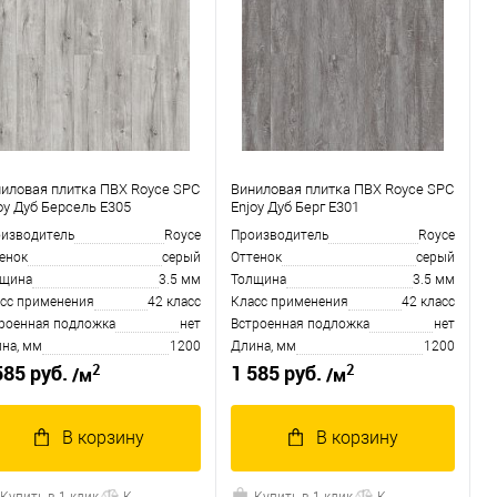
иловая плитка ПВХ Royce SPC
Виниловая плитка ПВХ Royce SPC
oy Дуб Берсель Е305
Enjoy Дуб Берг Е301
изводитель
Royce
Производитель
Royce
енок
серый
Оттенок
серый
лщина
3.5 мм
Толщина
3.5 мм
сс применения
42 класс
Класс применения
42 класс
роенная подложка
нет
Встроенная подложка
нет
на, мм
1200
Длина, мм
1200
2
2
585 руб.
1 585 руб.
/м
/м
В корзину
В корзину
Купить в 1 клик
К
Купить в 1 клик
К