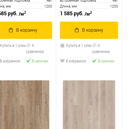
роенная подложка
нет
Встроенная подложка
нет
на, мм
1200
Длина, мм
1200
2
2
585 руб.
1 585 руб.
/м
/м
В корзину
В корзину
Купить в 1 клик
К
Купить в 1 клик
К
сравнению
сравнению
В избранное
В наличии
В избранное
В наличии