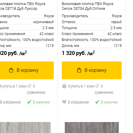
иловая плитка ПВХ Royce
Виниловая плитка ПВХ Royce
se SE718 Дуб Луксор
Sense SE704 Дуб Оптина
изводитель
Royce
Производитель
Royce
енок
коричневый
Оттенок
серый
лщина
2.5 мм
Толщина
2.5 мм
сс применения
42 класс
Класс применения
42 класс
гостойкость
100% водостойкий
Влагостойкость
100% водостойкий
на, мм
1219
Длина, мм
1219
2
2
320 руб.
1 320 руб.
/м
/м
В корзину
В корзину
Купить в 1 клик
К
Купить в 1 клик
К
сравнению
сравнению
В избранное
В наличии
В избранное
В наличии