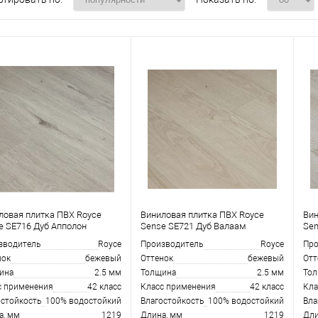
ловая плитка ПВХ Royce
Виниловая плитка ПВХ Royce
Вин
e SE716 Дуб Апполон
Sense SE721 Дуб Валаам
Sen
зводитель
Royce
Производитель
Royce
Про
нок
бежевый
Оттенок
бежевый
Отт
ина
2.5 мм
Толщина
2.5 мм
То
с применения
42 класс
Класс применения
42 класс
Кла
остойкость
100% водостойкий
Влагостойкость
100% водостойкий
Вла
а, мм
1219
Длина, мм
1219
Дли