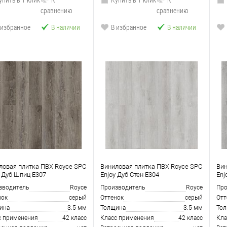
сравнению
сравнению
 избранное
В наличии
В избранное
В наличии
ловая плитка ПВХ Royce SPC
Виниловая плитка ПВХ Royce SPC
Вин
y Дуб Шпиц Е307
Enjoy Дуб Стен Е304
Enj
зводитель
Royce
Производитель
Royce
Про
нок
серый
Оттенок
серый
Отт
ина
3.5 мм
Толщина
3.5 мм
То
с применения
42 класс
Класс применения
42 класс
Кла