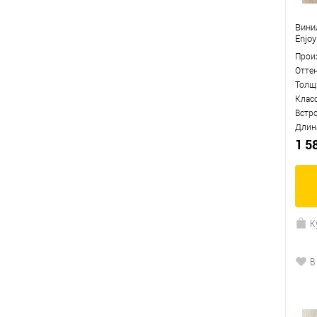
Вини
Enjoy
Прои
Отте
Толщ
Клас
Встр
Длин
1 5
К
В