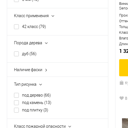
Вини
Sens
Класс применения
Прои
Отте
42 класс
(79)
Толщ
Клас
Влаг
Порода дерева
Длин
1 3
дуб
(56)
Наличие фаски
с 4-х сторон
(79)
К
Тип рисунка
под дерево
(66)
В
под камень
(13)
под плитку
(3)
Класс пожарной опасности