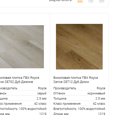
иловая плитка ПВХ Royce
Виниловая плитка ПВХ Royce
se SE702 Дуб Дженне
Sense SE712 Дуб Домм
изводитель
Royce
Производитель
Royce
енок
серый
Оттенок
коричневый
лщина
2.5 мм
Толщина
2.5 мм
сс применения
42 класс
Класс применения
42 класс
гостойкость
100% водостойкий
Влагостойкость
100% водостойкий
на, мм
1219
Длина, мм
1219