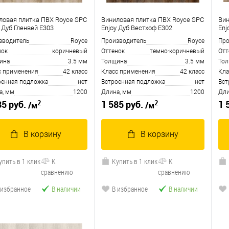
ловая плитка ПВХ Royce SPC
Виниловая плитка ПВХ Royce SPC
Вин
 Дуб Гленвей Е303
Enjoy Дуб Вестхоф Е302
Enj
зводитель
Royce
Производитель
Royce
Про
нок
коричневый
Оттенок
темно-коричневый
Отт
ина
3.5 мм
Толщина
3.5 мм
То
с применения
42 класс
Класс применения
42 класс
Кла
оенная подложка
нет
Встроенная подложка
нет
Вст
а, мм
1200
Длина, мм
1200
Дли
2
2
85 руб.
1 585 руб.
1 
/м
/м
В корзину
В корзину
упить в 1 клик
К
Купить в 1 клик
К
сравнению
сравнению
 избранное
В наличии
В избранное
В наличии