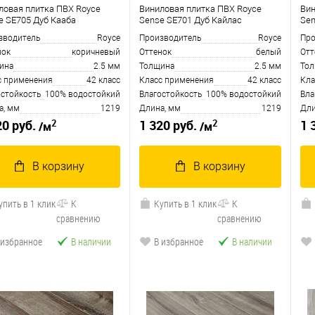
ловая плитка ПВХ Royce
Виниловая плитка ПВХ Royce
Вин
e SE705 Дуб Кааба
Sense SE701 Дуб Кайлас
Sen
зводитель
Royce
Производитель
Royce
Про
нок
коричневый
Оттенок
белый
Отт
ина
2.5 мм
Толщина
2.5 мм
То
с применения
42 класс
Класс применения
42 класс
Кла
остойкость
100% водостойкий
Влагостойкость
100% водостойкий
Вла
а, мм
1219
Длина, мм
1219
Дли
2
2
20 руб.
1 320 руб.
1 
/м
/м
В корзину
В корзину
упить в 1 клик
К
Купить в 1 клик
К
сравнению
сравнению
 избранное
В наличии
В избранное
В наличии