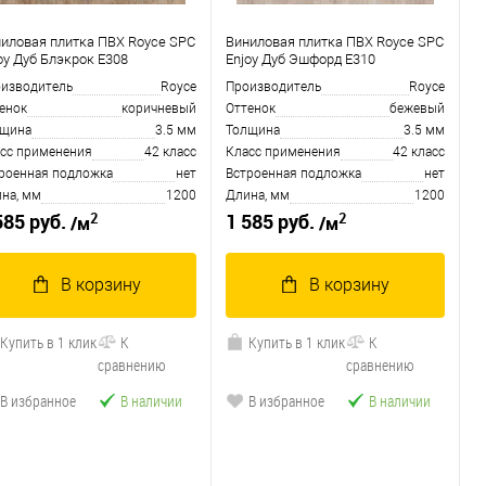
иловая плитка ПВХ Royce SPC
Виниловая плитка ПВХ Royce SPC
oy Дуб Блэкрок Е308
Enjoy Дуб Эшфорд Е310
изводитель
Royce
Производитель
Royce
енок
коричневый
Оттенок
бежевый
лщина
3.5 мм
Толщина
3.5 мм
сс применения
42 класс
Класс применения
42 класс
роенная подложка
нет
Встроенная подложка
нет
на, мм
1200
Длина, мм
1200
2
2
585 руб.
1 585 руб.
/м
/м
В корзину
В корзину
Купить в 1 клик
К
Купить в 1 клик
К
сравнению
сравнению
В избранное
В наличии
В избранное
В наличии