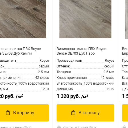
ловая плитка ПВХ Royce
Виниловая плитка ПВХ Royce
Вин
e SE708 Дуб Хампи
Sense SE703 Дуб Паро
Enj
зводитель
Royce
Производитель
Royce
Про
нок
серый
Оттенок
серый
Отт
ина
2.5 мм
Толщина
2.5 мм
То
с применения
42 класс
Класс применения
42 класс
Кла
остойкость
100% водостойкий
Влагостойкость
100% водостойкий
Вст
а, мм
1219
Длина, мм
1219
Дли
2
2
20 руб.
1 320 руб.
1 
/м
/м
В корзину
В корзину
упить в 1 клик
К
Купить в 1 клик
К