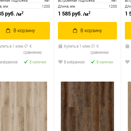
оенная подложка
нет
Встроенная подложка
нет
Вст
а, мм
1200
Длина, мм
1200
Дли
2
2
85 руб.
1 585 руб.
1 
/м
/м
В корзину
В корзину
упить в 1 клик
К
Купить в 1 клик
К
сравнению
сравнению
 избранное
В наличии
В избранное
В наличии