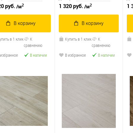
2
2
20 руб.
1 320 руб.
1 
/м
/м
В корзину
В корзину
упить в 1 клик
К
Купить в 1 клик
К
сравнению
сравнению
 избранное
В наличии
В избранное
В наличии