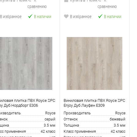
сравнению
сравнению
В избранное
В наличии
В избранное
В наличии
иловая плитка ПВХ Royce SPC
Виниловая плитка ПВХ Royce SPC
oy Дуб Нордборг Е306
Enjoy Дуб Лауфен Е309
изводитель
Royce
Производитель
Royce
енок
серый
Оттенок
бежевый
лщина
3.5 мм
Толщина
3.5 мм
сс применения
42 класс
Класс применения
42 класс