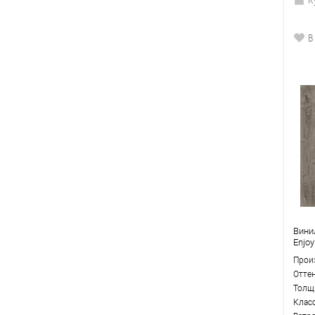
В
Вини
Enjo
Прои
Отте
Толщ
Клас