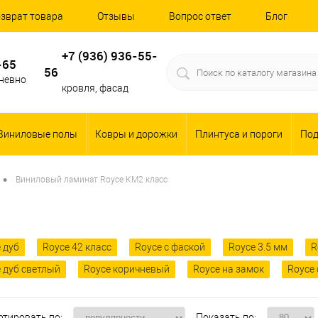
зврат товара
Отзывы
Вопрос ответ
Блог
+7 (936) 936-55-
-65
56
дневно
кровля, фасад
Виниловые полы
Ковры и дорожки
Плинтуса и пороги
По
•
Виниловый ламинат Royce КМ2 класс
 дуб
Royce 42 класс
Royce с фаской
Royce 3.5 мм
R
 дуб светлый
Royce коричневый
Royce на замок
Royce
ртировать по:
Показать по: