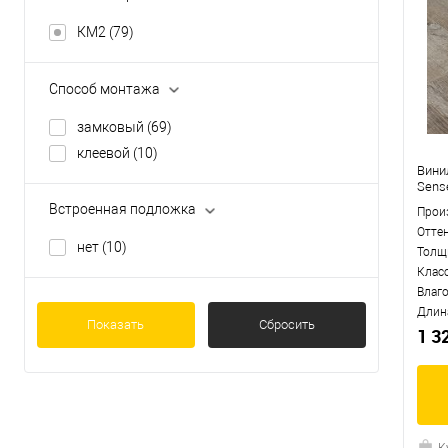
КМ2
(79)
Способ монтажа
замковый
(69)
клеевой
(10)
Вини
Sens
Встроенная подложка
Прои
Отте
нет
(10)
Толщ
Клас
Влаг
Длин
Показать
Сбросить
1 3
К