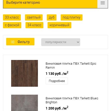
Выберите категорию
33 класс
светлый
дуб
под плитку
с фаской
34 класс
коричневый
Фильтр
Виниловая плитка ПВХ Tarkett Epic
Ramin
2
1 130 руб.
/м
Подробнее
Виниловая плитка ПВХ Tarkett Blues
Brighton
2
1 200 руб.
/м