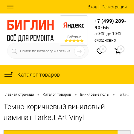
Вход
Регистрация
+7 (499) 289-
90-65
с 9:00 до 19:00
Рейтинг
ежедневно
0
0
Каталог товаров
•
•
•
Главная страница
Каталог товаров
Виниловые полы
Tarkett Ar
Темно-коричневый виниловый
ламинат Tarkett Art Vinyl