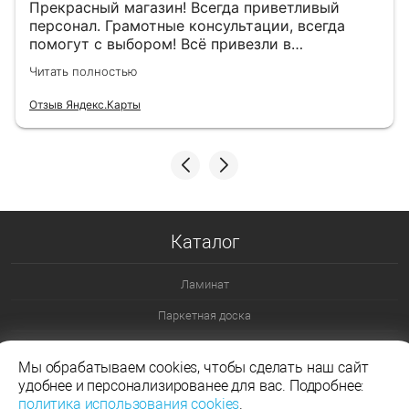
Прекрасный магазин! Всегда приветливый
персонал. Грамотные консультации, всегда
помогут с выбором! Всё привезли в
назначенный день!
Читать полностью
Отзыв Яндекс.Карты
Каталог
Ламинат
Паркетная доска
Ламинат 32 класс
Мы обрабатываем cookies, чтобы сделать наш сайт
Ламинат 33 класс
удобнее и персонализированее для вас. Подробнее:
политика использования cookies
.
Ламинат Эггер