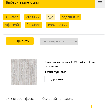
Выберите категорию
33 класс
светлый
дуб
под плитку
с фаской
34 класс
коричневый
Фильтр
Виниловая плитка ПВХ Tarkett Blues
Lancaster
2
1 200 руб.
/м
Подробнее
с 4-х сторон фаска
бежевый нет фаска