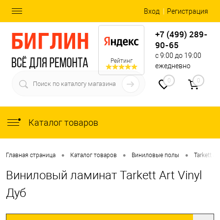
Вход
Регистрация
+7 (499) 289-
90-65
с 9:00 до 19:00
Рейтинг
ежедневно
0
0
Каталог товаров
•
•
•
Главная страница
Каталог товаров
Виниловые полы
Tarkett Ar
Виниловый ламинат Tarkett Art Vinyl
Дуб