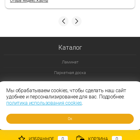
Отзыв Яндекс.Карты
Каталог
Ламинат
Паркетная доска
Ламинат 32 класс
Мы обрабатываем cookies, чтобы сделать наш сайт
Ламинат 33 класс
удобнее и персонализированее для вас. Подробнее:
политика использования cookies
.
Ламинат Эггер
Ламинат Таркетт
Ок
ИЗБРАННОЕ
0
КОРЗИНА
0