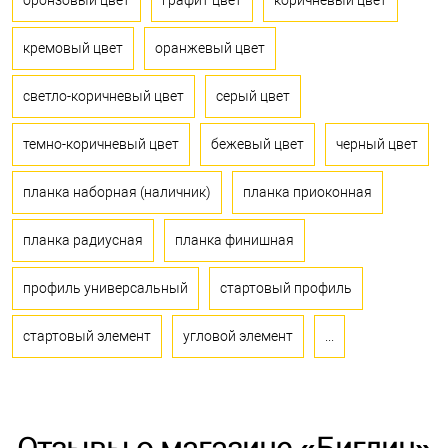
бронзовый цвет
графит цвет
коричневый цвет
кремовый цвет
оранжевый цвет
светло-коричневый цвет
серый цвет
темно-коричневый цвет
бежевый цвет
черный цвет
планка наборная (наличник)
планка приоконная
планка радиусная
планка финишная
профиль универсальный
стартовый профиль
стартовый элемент
угловой элемент
...