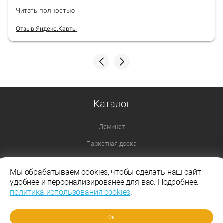
назначенный день!
Читать полностью
Отзыв Яндекс.Карты
Каталог
Ламинат
Паркетная доска
Ламинат 32 класс
Мы обрабатываем cookies, чтобы сделать наш сайт
Ламинат 33 класс
удобнее и персонализированее для вас. Подробнее:
политика использования cookies
.
Ламинат Эггер
Ламинат Таркетт
Ок