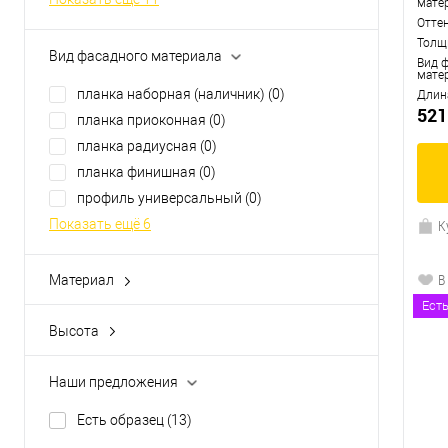
мате
Отте
Толщ
Вид фасадного материала
Вид 
мате
планка наборная (наличник)
(0)
Длин
521
планка приоконная
(0)
планка радиусная
(0)
планка финишная
(0)
профиль универсальный
(0)
Показать ещё 6
К
В
Материал
ПВХ
(3)
Ест
полипропилен
(0)
Высота
410 мм
(0)
412 мм
(0)
Наши предложения
415 мм
(0)
Есть образец
(13)
417 мм
(0)