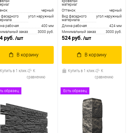
вельного
кровельного
ериала
материала
енок
черный
Оттенок
черный
 фасадного
угол наружный
Вид фасадного
угол наружный
ериала
материала
на рабочая
400 мм
Длина рабочая
424 мм
имальный заказ
3000 руб.
Минимальный заказ
3000 руб.
4 руб.
524 руб.
/шт
/шт
В корзину
В корзину
Купить в 1 клик
К
Купить в 1 клик
К
сравнению
сравнению
В избранное
В наличии
В избранное
В наличии
ть образец
Есть образец