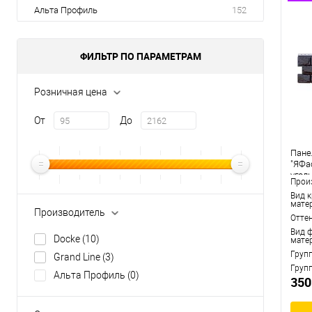
Альта Профиль
152
ФИЛЬТР ПО ПАРАМЕТРАМ
Розничная цена
От
До
Пане
"ЯФа
уголь
Прои
Вид 
мате
Производитель
Отте
Вид 
Docke
(10)
мате
Груп
Grand Line
(3)
Груп
Альта Профиль
(0)
350