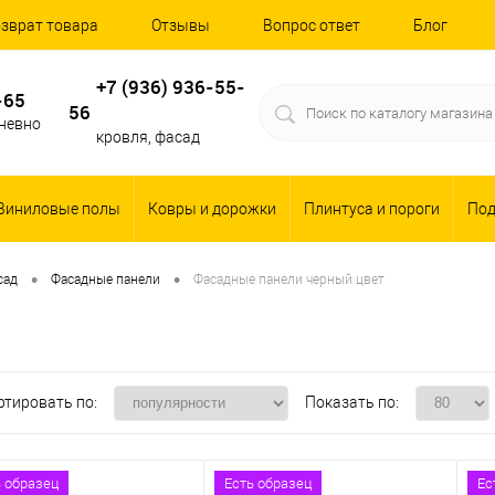
зврат товара
Отзывы
Вопрос ответ
Блог
+7 (936) 936-55-
-65
56
дневно
кровля, фасад
Виниловые полы
Ковры и дорожки
Плинтуса и пороги
По
•
•
сад
Фасадные панели
Фасадные панели черный цвет
ртировать по:
Показать по:
ь образец
Есть образец
Ес