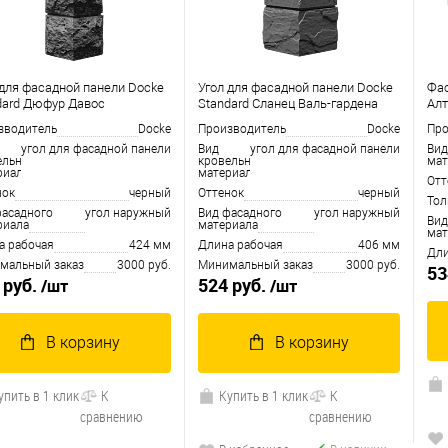
 для фасадной панели Docke
Угол для фасадной панели Docke
Фас
dard Дюфур Давос
Standard Сланец Валь-гардена
Алт
зводитель
Docke
Производитель
Docke
Про
угол для фасадной панели
Вид
угол для фасадной панели
Вид
ельного
кровельного
мат
риала
материала
Отт
нок
черный
Оттенок
черный
То
фасадного
угол наружный
Вид фасадного
угол наружный
Вид
риала
материала
мат
а рабочая
424 мм
Длина рабочая
406 мм
Дли
мальный заказ
3000 руб.
Минимальный заказ
3000 руб.
53
 руб.
524 руб.
/шт
/шт
В корзину
В корзину
упить в 1 клик
К
Купить в 1 клик
К
сравнению
сравнению