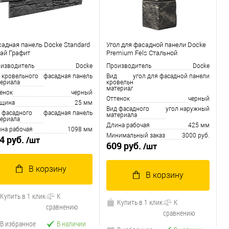
адная панель Docke Standard
Угол для фасадной панели Docke
ай Графит
Premium Fels Стальной
изводитель
Docke
Производитель
Docke
 кровельного
фасадная панель
Вид
угол для фасадной панели
ериала
кровельного
материала
енок
черный
Оттенок
черный
лщина
25 мм
Вид фасадного
угол наружный
 фасадного
фасадная панель
материала
ериала
Длина рабочая
425 мм
на рабочая
1098 мм
Минимальный заказ
3000 руб.
4 руб.
/шт
609 руб.
/шт
В корзину
В корзину
Купить в 1 клик
К
Купить в 1 клик
К
сравнению
сравнению
В избранное
В наличии