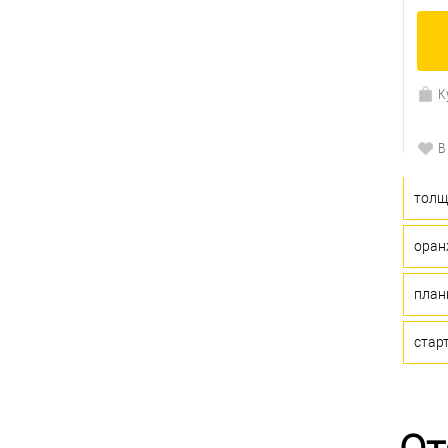
К
В
толщ
оран
план
стар