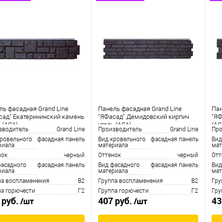
ль фасадная Grand Line
Панель фасадная Grand Line
Пан
сад" Екатерининский камень
"ЯФасад" Демидовский кирпич
"ЯФ
 (ACA)
уголь (ACA)
(AC
зводитель
Grand Line
Производитель
Grand Line
Про
кровельного
фасадная панель
Вид кровельного
фасадная панель
Вид
риала
материала
мат
нок
черный
Оттенок
черный
Отт
фасадного
фасадная панель
Вид фасадного
фасадная панель
Вид
риала
материала
мат
па воспламенения
В2
Группа воспламенения
В2
Гру
па горючести
Г2
Группа горючести
Г2
Гру
 руб.
407 руб.
43
/шт
/шт