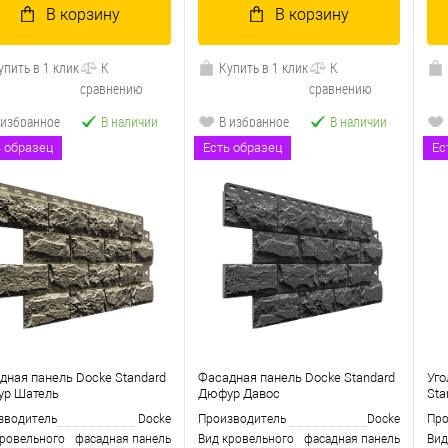
В корзину
В корзину
упить в 1 клик
К
Купить в 1 клик
К
сравнению
сравнению
 избранное
В наличии
В избранное
В наличии
ь образец
Есть образец
Ес
дная панель Docke Standard
Фасадная панель Docke Standard
Уго
р Шатель
Дюфур Давос
Sta
зводитель
Docke
Производитель
Docke
Про
кровельного
фасадная панель
Вид кровельного
фасадная панель
Вид