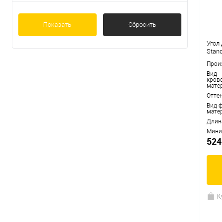
424 мм
(0)
Показать ещё 1
Показать
Сбросить
Угол
Stan
Прои
Вид
кров
мате
Отте
Вид 
мате
Длин
Мини
524
К