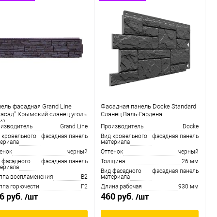
ель фасадная Grand Line
Фасадная панель Docke Standard
асад" Крымский сланец уголь
Сланец Валь-Гардена
A)
изводитель
Grand Line
Производитель
Docke
 кровельного
фасадная панель
Вид кровельного
фасадная панель
ериала
материала
енок
черный
Оттенок
черный
 фасадного
фасадная панель
Толщина
26 мм
ериала
Вид фасадного
фасадная панель
ппа воспламенения
В2
материала
ппа горючести
Г2
Длина рабочая
930 мм
6 руб.
460 руб.
/шт
/шт