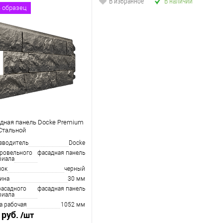
 избранное
В наличии
В избранное
В наличии
ь образец
дная панель Docke Premium
 Стальной
зводитель
Docke
кровельного
фасадная панель
риала
нок
черный
ина
30 мм
фасадного
фасадная панель
риала
а рабочая
1052 мм
 руб.
/шт