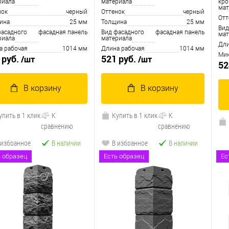
риала
материала
кро
мат
нок
черный
Оттенок
черный
Отт
ина
25 мм
Толщина
25 мм
Вид
фасадного
фасадная панель
Вид фасадного
фасадная панель
мат
риала
материала
Дли
а рабочая
1014 мм
Длина рабочая
1014 мм
Мин
 руб.
521 руб.
/шт
/шт
52
В корзину
В корзину
упить в 1 клик
К
Купить в 1 клик
К
сравнению
сравнению
 избранное
В наличии
В избранное
В наличии
ь образец
Есть образец
Ес