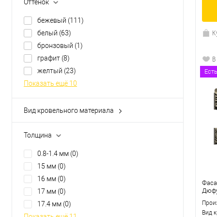
Оттенок
бежевый
(111)
К
белый
(63)
бронзовый
(1)
графит
(8)
В
желтый
(23)
Ест
Показать ещё 10
Вид кровельного материала
наличник
(0)
планка околооконная
(0)
Толщина
планка радиусная
(0)
0.8-1.4 мм
(0)
планка финишная
(0)
15 мм
(0)
профиль стартовый
(0)
16 мм
(0)
Показать ещё 3
Фаса
Дюфу
17 мм
(0)
Прои
17.4 мм
(0)
Вид 
Показать ещё 11