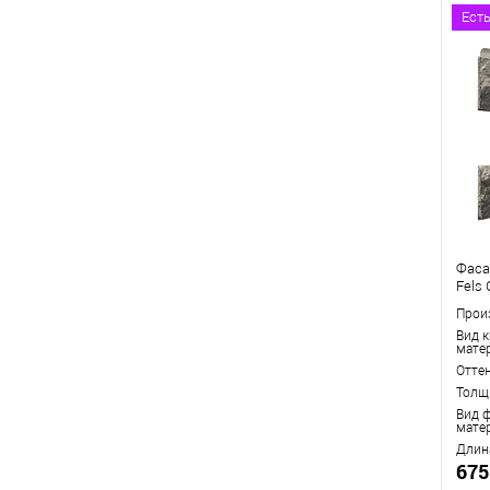
В
Ест
Фаса
Fels
Прои
Вид 
мате
Отте
Толщ
Вид 
мате
Длин
675