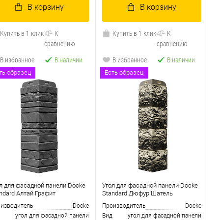
В корзину
В корзину
Купить в 1 клик
К
Купить в 1 клик
К
сравнению
сравнению
В избранное
В наличии
В избранное
В наличии
ть образец
Есть образец
л для фасадной панели Docke
Угол для фасадной панели Docke
ndard Алтай Графит
Standard Дюфур Шатель
изводитель
Docke
Производитель
Docke
угол для фасадной панели
Вид
угол для фасадной панели