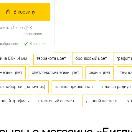
В корзину
упить в 1 клик
К
сравнению
 избранное
В наличии
ина 0.8-1.4 мм
терракота цвет
бронзовый цвет
графит 
жевый цвет
светло-коричневый цвет
серый цвет
темно
ка наборная (наличник)
планка приоконная
планка радиус
товый профиль
стартовый элемент
угловой элемент
уг