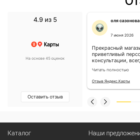
От
4.9
из 5
f1 gg
оля сазонова
11 ноября 2024
7 июня 2026
 выбор просто супер!
Прекрасный магази
т в спальню подобрали
приветливый персо
На основе 45 оценок
такой, какой хотели.
консультации, всег
магазину пять звёзд!
выбором! Всё прив
олностью
Читать полностью
назначенный день!
екс.Карты
Отзыв Яндекс.Карты
Оставить отзыв
Каталог
Наши предложен