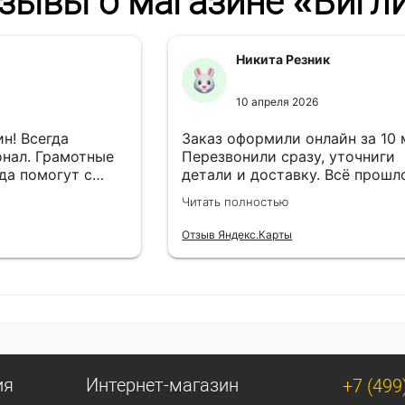
зывы о магазине «Бигл
Никита Резник
10 апреля 2026
н! Всегда
Заказ оформили онлайн за 10
нал. Грамотные
Перезвонили сразу, уточниги
да помогут с
детали и доставку. Всё прошл
езли в
лишней суеты.
Читать полностью
Отзыв Яндекс.Карты
ия
Интернет-магазин
+7 (499