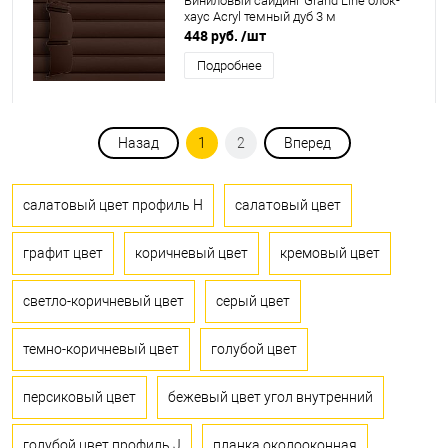
Виниловый сайдинг Grand Line блок-
хаус Acryl темный дуб 3 м
448 руб.
/шт
Подробнее
Назад
1
2
Вперед
салатовый цвет профиль H
салатовый цвет
графит цвет
коричневый цвет
кремовый цвет
светло-коричневый цвет
серый цвет
темно-коричневый цвет
голубой цвет
персиковый цвет
бежевый цвет угол внутренний
голубой цвет профиль J
планка околооконная