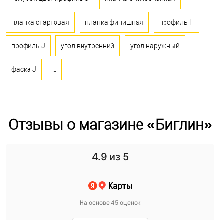
планка стартовая
планка финишная
профиль H
профиль J
угол внутренний
угол наружный
фаска J
...
Отзывы о магазине «Биглин»
4.9
из 5
На основе 45 оценок