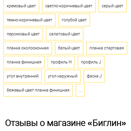
кремовый цвет
светло-коричневый цвет
серый цвет
темно-коричневый цвет
голубой цвет
персиковый цвет
салатовый цвет
планка околооконная
белый цвет
планка стартовая
планка финишная
профиль H
профиль J
угол внутренний
угол наружный
фаска J
бежевый цвет планка финишная
...
Отзывы о магазине «Биглин»