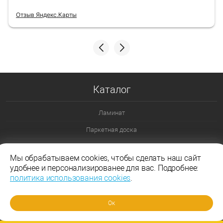
Отзыв Яндекс.Карты
Каталог
Ламинат
Паркетная доска
Ламинат 32 класс
Мы обрабатываем cookies, чтобы сделать наш сайт
Ламинат 33 класс
удобнее и персонализированее для вас. Подробнее:
политика использования cookies
.
Ламинат Эггер
Ламинат Таркетт
Ок