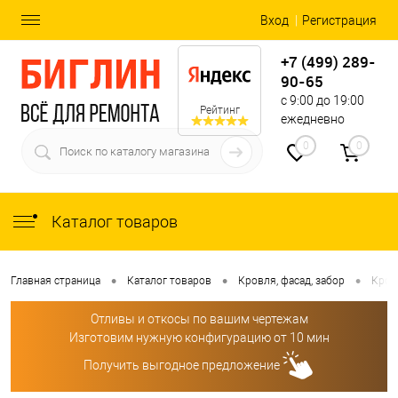
Вход
Регистрация
+7 (499) 289-
90-65
с 9:00 до 19:00
Рейтинг
ежедневно
0
0
Каталог товаров
•
•
•
Главная страница
Каталог товаров
Кровля, фасад, забор
Кров
Отливы и откосы по вашим чертежам
Изготовим нужную конфигурацию от 10 мин
Получить выгодное предложение