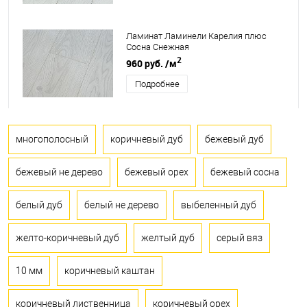
Ламинат Ламинели Карелия плюс
Сосна Снежная
2
960 руб.
/м
Подробнее
многополосный
коричневый дуб
бежевый дуб
бежевый не дерево
бежевый орех
бежевый сосна
белый дуб
белый не дерево
выбеленный дуб
желто-коричневый дуб
желтый дуб
серый вяз
10 мм
коричневый каштан
коричневый лиственница
коричневый орех