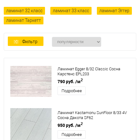
ламинат 32 класс
ламинат 33 класс
ламинат Эггер
ламинат Таркетт
Фильтр
Ламинат Egger 8/32 Classic Сосна
Карстенс EPL203
2
790 руб.
/м
Подробнее
Ламинат Kastamonu SunFloor 8/33 4V
Сосна Дакота SF62
2
950 руб.
/м
Подробнее