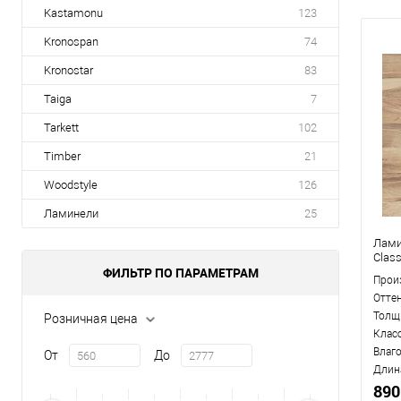
Kastamonu
123
Kronospan
74
Kronostar
83
Taiga
7
Tarkett
102
Timber
21
Woodstyle
126
Ламинели
25
Лами
Clas
ФИЛЬТР ПО ПАРАМЕТРАМ
Прои
Отте
Толщ
Розничная цена
Клас
Влаг
От
До
Длин
890