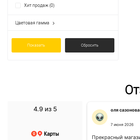
Хит продаж
(0)
Цветовая гамма
Бетон
(0)
Камень
(0)
Мрамор
Показать
(0)
Сбросить
Одноцветный
(0)
вяз
(0)
Показать ещё 4
От
4.9
из 5
f1 gg
оля сазонова
11 ноября 2024
7 июня 2026
 выбор просто супер!
Прекрасный магази