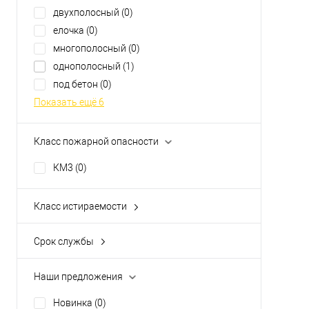
двухполосный
(0)
елочка
(0)
многополосный
(0)
однополосный
(1)
под бетон
(0)
Показать ещё 6
Класс пожарной опасности
КМ3
(0)
Класс истираемости
AC4
(0)
AC5
(0)
Срок службы
15 лет
(0)
20 лет
(0)
Наши предложения
25 лет
(0)
Новинка
(0)