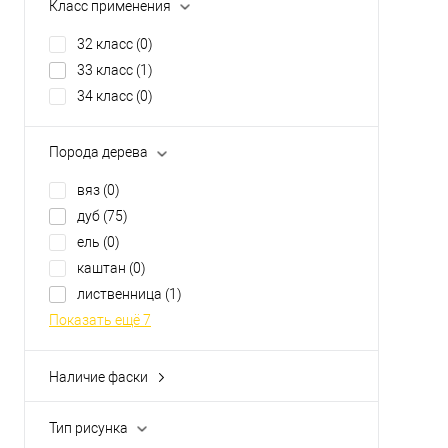
Класс применения
32 класс
(0)
33 класс
(1)
34 класс
(0)
Порода дерева
вяз
(0)
дуб
(75)
ель
(0)
каштан
(0)
лиственница
(1)
Показать ещё 7
Наличие фаски
без фаски
(0)
с 4-х сторон
(1)
Тип рисунка