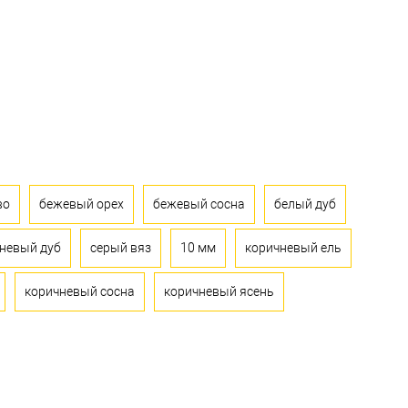
во
бежевый орех
бежевый сосна
белый дуб
невый дуб
серый вяз
10 мм
коричневый ель
коричневый сосна
коричневый ясень