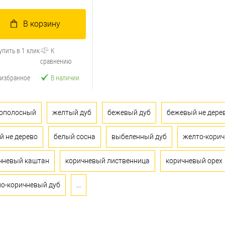
В корзину
упить в 1 клик
К
сравнению
 избранное
В наличии
ополосный
желтый дуб
бежевый дуб
бежевый не дере
й не дерево
белый сосна
выбеленный дуб
желто-корич
чневый каштан
коричневый лиственница
коричневый орех
ло-коричневый дуб
...