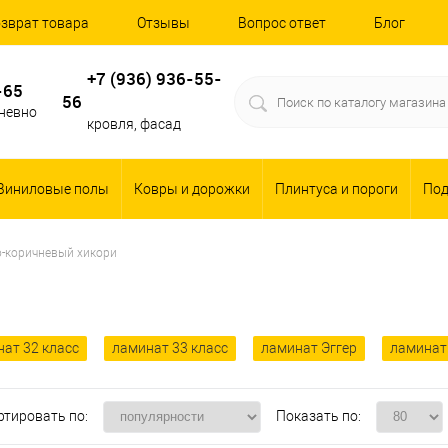
зврат товара
Отзывы
Вопрос ответ
Блог
+7 (936) 936-55-
-65
56
дневно
кровля, фасад
Виниловые полы
Ковры и дорожки
Плинтуса и пороги
По
о-коричневый хикори
ат 32 класс
ламинат 33 класс
ламинат Эггер
ламинат
ртировать по:
Показать по: