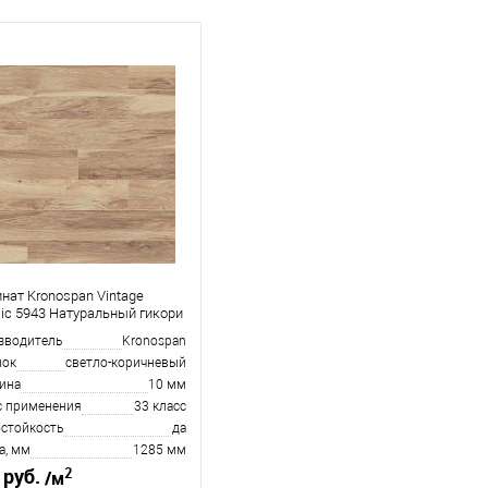
нат Kronospan Vintage
sic 5943 Натуральный гикори
зводитель
Kronospan
нок
светло-коричневый
ина
10 мм
с применения
33 класс
остойкость
да
а, мм
1285 мм
2
 руб.
/м