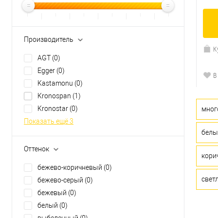
Производитель
К
AGT
(0)
Egger
(0)
В
Kastamonu
(0)
Kronospan
(1)
Kronostar
(0)
мног
Показать ещё 3
белы
Оттенок
кори
бежево-коричневый
(0)
свет
бежево-серый
(0)
бежевый
(0)
белый
(0)
выбеленный
(0)