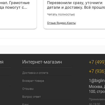
нал. Грамотные
Перезвонили сразу, уточниги
да помогут с
детали и доставку. Всё прошл
езли в
лишней суеты.
Читать полностью
Отзыв Яндекс.Карты
ия
Интернет-магазин
+7 (499
+7 (936
Доставка и оплата
1@biglin
Возврат товара
Москва, 
Отзывы
100, стро
Вопрос ответ
Принимаем 
до 19:00
Блог