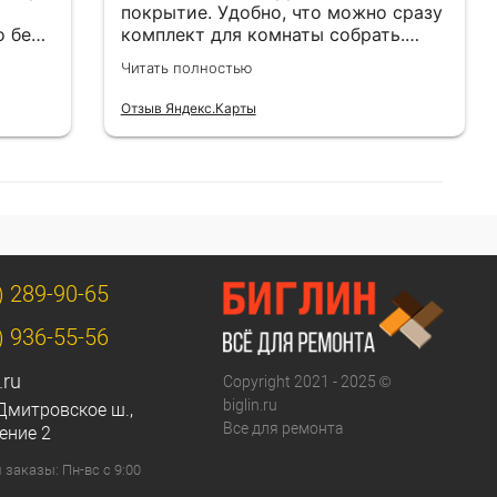
покрытие. Удобно, что можно сразу
о без
комплект для комнаты собрать.
Цены адекватные.
Читать полностью
Отзыв Яндекс.Карты
) 289-90-65
) 936-55-56
.ru
Copyright 2021 - 2025 ©
biglin.ru
Дмитровское ш.,
Все для ремонта
ение 2
заказы: Пн-вс с 9:00