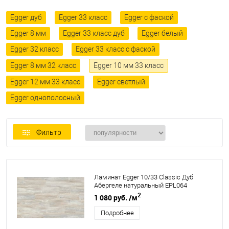
Egger дуб
Egger 33 класс
Egger с фаской
Egger 8 мм
Egger 33 класс дуб
Egger белый
Egger 32 класс
Egger 33 класс с фаской
Egger 8 мм 32 класс
Egger 10 мм 33 класс
Egger 12 мм 33 класс
Egger светлый
Egger однополосный
Фильтр
Ламинат Egger 10/33 Classic Дуб
Абергеле натуральный EPL064
2
1 080 руб.
/м
Подробнее