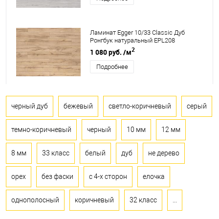
Ламинат Egger 10/33 Classic Дуб
Ронгбук натуральный EPL208
2
1 080 руб.
/м
Подробнее
черный дуб
бежевый
светло-коричневый
серый
темно-коричневый
черный
10 мм
12 мм
8 мм
33 класс
белый
дуб
не дерево
орех
без фаски
с 4-х сторон
елочка
однополосный
коричневый
32 класс
...