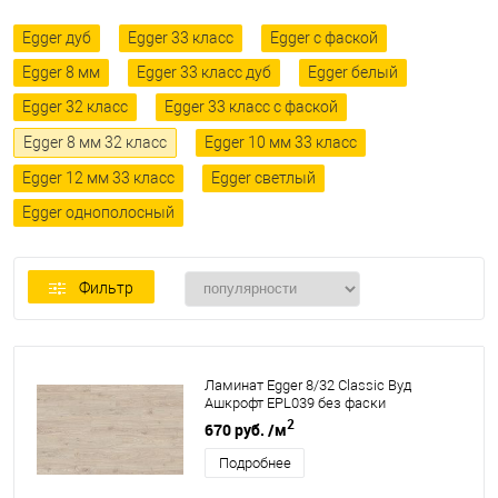
Egger дуб
Egger 33 класс
Egger с фаской
Egger 8 мм
Egger 33 класс дуб
Egger белый
Egger 32 класс
Egger 33 класс с фаской
Egger 8 мм 32 класс
Egger 10 мм 33 класс
Egger 12 мм 33 класс
Egger светлый
Egger однополосный
Фильтр
Ламинат Egger 8/32 Classic Вуд
Ашкрофт EPL039 без фаски
2
670 руб.
/м
Подробнее