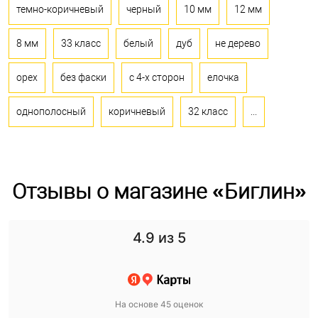
темно-коричневый
черный
10 мм
12 мм
8 мм
33 класс
белый
дуб
не дерево
орех
без фаски
с 4-х сторон
елочка
однополосный
коричневый
32 класс
...
Отзывы о магазине «Биглин»
4.9
из 5
На основе 45 оценок