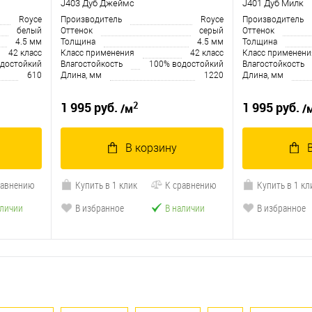
J403 Дуб Джеймс
J401 Дуб Милк
Royce
Производитель
Royce
Производитель
белый
Оттенок
серый
Оттенок
4.5 мм
Толщина
4.5 мм
Толщина
42 класс
Класс применения
42 класс
Класс применени
достойкий
Влагостойкость
100% водостойкий
Влагостойкость
610
Длина, мм
1220
Длина, мм
2
1 995 руб.
1 995 руб.
/м
/
В корзину
равнению
Купить в 1 клик
К сравнению
Купить в 1 кл
аличии
В избранное
В наличии
В избранное