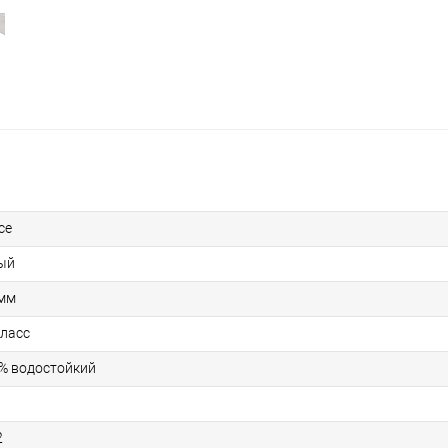
ce
ый
 мм
класс
% водостойкий
2