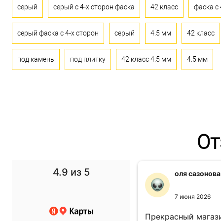
серый
серый с 4-х сторон фаска
42 класс
фаска с 
серый фаска с 4-х сторон
серый
4.5 мм
42 класс
под камень
под плитку
42 класс 4.5 мм
4.5 мм
От
4.9
из 5
f1 gg
оля сазонова
11 ноября 2024
7 июня 2026
 выбор просто супер!
Прекрасный магази