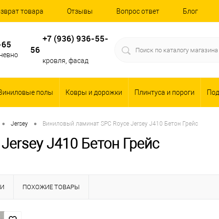
зврат товара
Отзывы
Вопрос ответ
Блог
+7 (936) 936-55-
-65
56
дневно
кровля, фасад
Виниловые полы
Ковры и дорожки
Плинтуса и пороги
По
•
•
Jersey
Виниловый ламинат SPC Royce Jersey J410 Бетон Грейс
Jersey J410 Бетон Грейс
КИ
ПОХОЖИЕ ТОВАРЫ