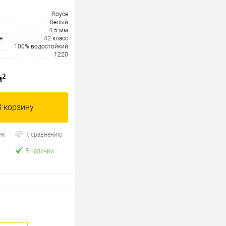
Royce
белый
4.5 мм
я
42 класс
100% водостойкий
1220
2
м
В корзину
ик
К сравнению
В наличии