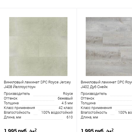
Виниловый ламинат SPC Royce Jersey
Виниловый ламинат SPC Royc
J408 Йеллоустоун
J402 Дуб Снейк
Производитель
Royce
Производитель
Оттенок
бежевый
Оттенок
Толщина
4.5 мм
Толщина
Класс применения
42 класс
Класс применения
Влагостойкость
100% водостойкий
Влагостойкость
100% во
Длина, мм
610
Длина, мм
2
2
1 995 руб.
1 995 руб.
/м
/м