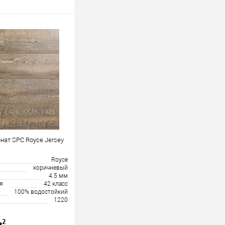
нат SPC Royce Jersey
Royce
коричневый
4.5 мм
я
42 класс
100% водостойкий
1220
2
м