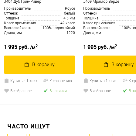
J404 Дуб Грин-Ривер
J409 Мрамор Верде
Производитель
Royce
Производитель
Оттенок
белый
Оттенок
Толщина
4.5 мм
Толщина
Класс применения
42 класс
Класс применения
Влагостойкость
100% водостойкий
Влагостойкость
100% во
Длина, мм
1220
Длина, мм
2
2
1 995 руб.
1 995 руб.
/м
/м
В корзину
В корзину
Купить в 1 клик
К сравнению
Купить в 1 клик
К с
В избранное
В наличии
В избранное
В н
ЧАСТО ИЩУТ