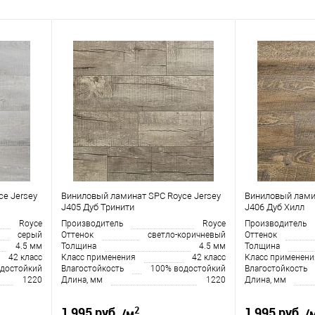
e Jersey
Виниловый ламинат SPC Royce Jersey
Виниловый лами
J405 Дуб Тринити
J406 Дуб Хилл
Royce
Производитель
Royce
Производитель
серый
Оттенок
светло-коричневый
Оттенок
4.5 мм
Толщина
4.5 мм
Толщина
42 класс
Класс применения
42 класс
Класс применени
достойкий
Влагостойкость
100% водостойкий
Влагостойкость
1220
Длина, мм
1220
Длина, мм
2
1 995 руб.
1 995 руб.
/м
/