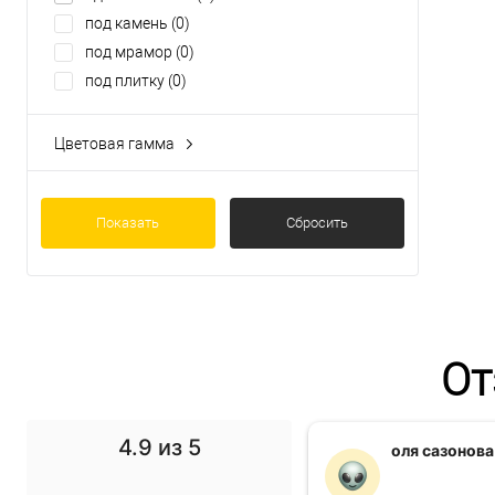
под камень
(0)
под мрамор
(0)
под плитку
(0)
Цветовая гамма
Бетон
(0)
Камень
(0)
Мрамор
Показать
(0)
Сбросить
дуб
(0)
сосна
(1)
От
4.9
из 5
f1 gg
оля сазонова