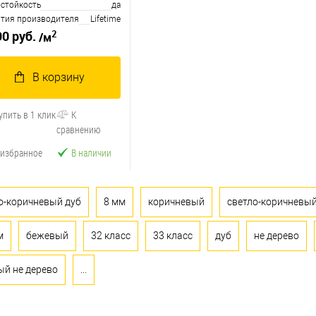
остойкость
да
нтия производителя
Lifetime
2
90 руб.
/м
В корзину
упить в 1 клик
К
сравнению
 избранное
В наличии
о-коричневый дуб
8 мм
коричневый
светло-коричневы
м
бежевый
32 класс
33 класс
дуб
не дерево
ый не дерево
...