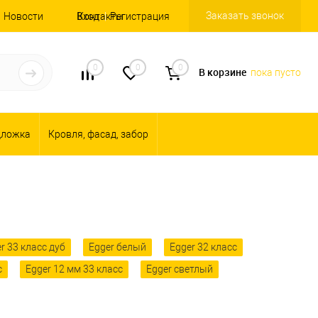
Заказать звонок
Новости
Вход
Контакты
Регистрация
0
0
0
В корзине
пока пусто
дложка
Кровля, фасад, забор
r 33 класс дуб
Egger белый
Egger 32 класс
с
Egger 12 мм 33 класс
Egger светлый