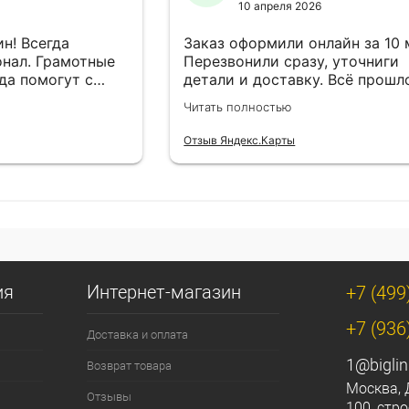
10 апреля 2026
н! Всегда
Заказ оформили онлайн за 10
нал. Грамотные
Перезвонили сразу, уточниги
да помогут с
детали и доставку. Всё прошл
езли в
лишней суеты.
Читать полностью
Отзыв Яндекс.Карты
ия
Интернет-магазин
+7 (499
+7 (936
Доставка и оплата
1@biglin
Возврат товара
Москва, 
Отзывы
100, стро