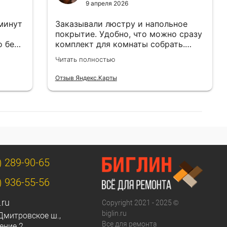
9 апреля 2026
 минут
Заказывали люстру и напольное
покрытие. Удобно, что можно сразу
о без
комплект для комнаты собрать.
Цены адекватные.
Читать полностью
Отзыв Яндекс.Карты
) 289-90-65
) 936-55-56
.ru
Copyright 2021 - 2025 ©
biglin.ru
Дмитровское ш.,
Все для ремонта
ение 2