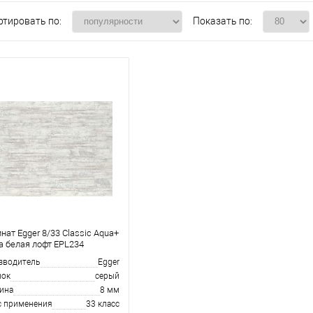
ртировать по:
Показать по:
нат Egger 8/33 Classic Aqua+
а белая лофт EPL234
зводитель
Egger
нок
серый
ина
8 мм
с применения
33 класс