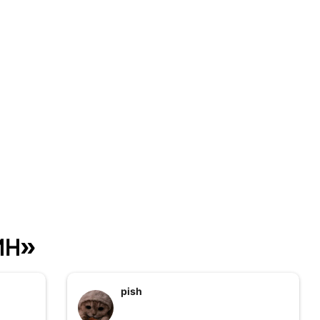
ин»
pish