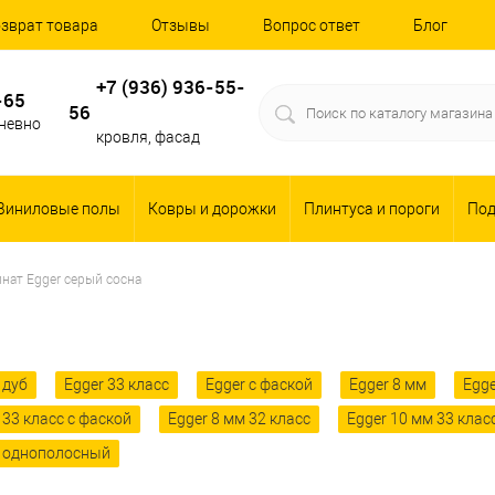
зврат товара
Отзывы
Вопрос ответ
Блог
+7 (936) 936-55-
-65
56
дневно
кровля, фасад
Виниловые полы
Ковры и дорожки
Плинтуса и пороги
По
нат Egger серый сосна
 дуб
Egger 33 класс
Egger с фаской
Egger 8 мм
Egge
 33 класс с фаской
Egger 8 мм 32 класс
Egger 10 мм 33 клас
r однополосный