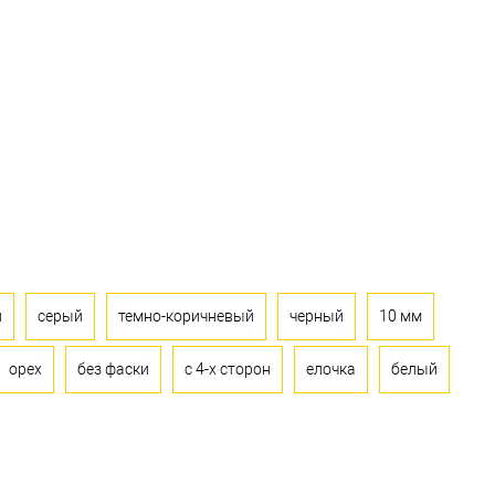
й
серый
темно-коричневый
черный
10 мм
орех
без фаски
с 4-х сторон
елочка
белый