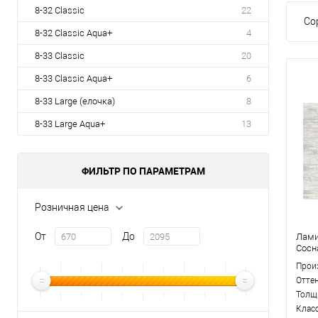
8-32 Classic
22
Со
8-32 Classic Aqua+
4
8-33 Classic
20
8-33 Classic Aqua+
6
8-33 Large (елочка)
8
8-33 Large Aqua+
13
ФИЛЬТР ПО ПАРАМЕТРАМ
Розничная цена
От
До
Лами
Сосн
Прои
Отте
Толщ
Клас