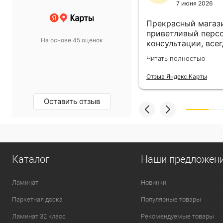
11 ноября 2024
7 июня 2026
 выбор просто супер!
Прекрасный магази
т в спальню подобрали
приветливый персо
На основе 45 оценок
такой, какой хотели.
консультации, всег
магазину пять звёзд!
выбором! Всё прив
олностью
Читать полностью
назначенный день!
екс.Карты
Отзыв Яндекс.Карты
Оставить отзыв
Каталог
Наши предложен
Ламинат
Новинки
Паркетная доска
Популярные товары
Ламинат 32 класс
Рекомендуемые товары