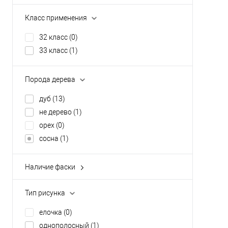
Класс применения
32 класс
(0)
33 класс
(1)
Порода дерева
дуб
(13)
не дерево
(1)
орех
(0)
сосна
(1)
Наличие фаски
без фаски
(0)
с 4-х сторон
(1)
Тип рисунка
елочка
(0)
однополосный
(1)