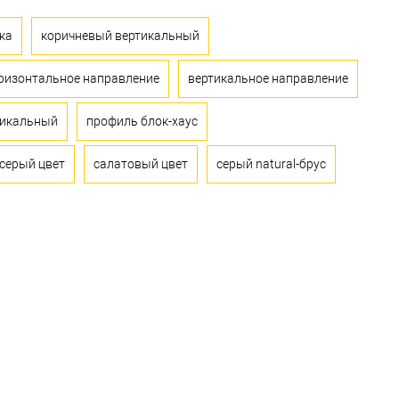
ка
коричневый вертикальный
ризонтальное направление
вертикальное направление
тикальный
профиль блок-хаус
серый цвет
салатовый цвет
серый natural-брус