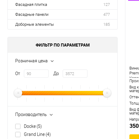
Фасадная плитка
127
Фасадные панели
477
Доборные элементы
185
ФИЛЬТР ПО ПАРАМЕТРАМ
Розничная цена
Вини
Prem
От
До
Кара
Прои
Вид 
мате
Отте
Толщ
Вид 
мате
Производитель
Напр
350
Docke
(5)
Grand Line
(4)