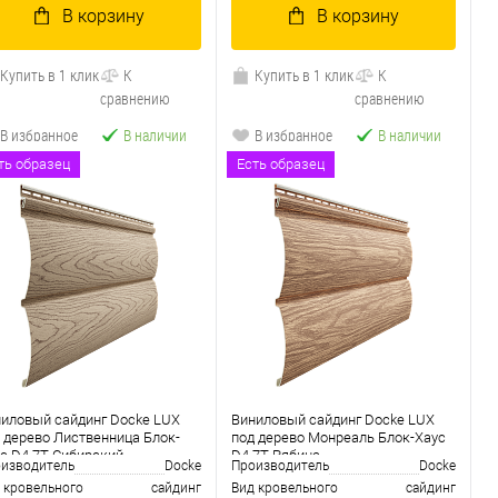
В корзину
В корзину
Купить в 1 клик
К
Купить в 1 клик
К
сравнению
сравнению
В избранное
В наличии
В избранное
В наличии
ть образец
Есть образец
иловый сайдинг Docke LUX
Виниловый сайдинг Docke LUX
 дерево Лиственница Блок-
под дерево Монреаль Блок-Хаус
с D4.7T Сибирский
D4.7T Рябина
изводитель
Docke
Производитель
Docke
 кровельного
сайдинг
Вид кровельного
сайдинг