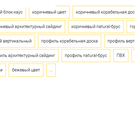
й блок-хаус
коричневый цвет
коричневый корабельная дос
чневый архитектурный сайдинг
коричневый natural-брус
го
й вертикальный
профиль корабельная доска
профиль вер
иль архитектурный сайдинг
профиль natural-брус
ПВХ
мм
бежевый цвет
...