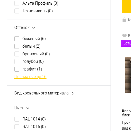
Альта Профиль
(0)
Технониколь
(0)
К
Оттенок
В
бежевый
(6)
Ест
белый
(2)
бронзовый
(0)
голубой
(0)
графит
(1)
Показать ещё 16
Вид кровельного материала
H-профиль
(0)
j-профиль
(0)
Цвет
Вини
J-профиль 16 мм
(0)
блок-
RAL 1014
(0)
J-фаска
(0)
Прои
RAL 1015
(0)
Вид 
молдинг
(0)