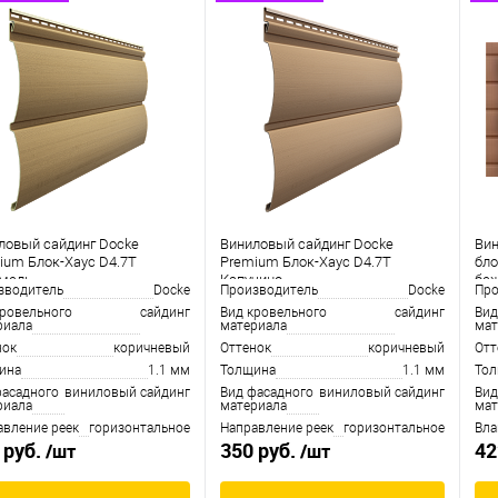
ловый сайдинг Docke
Виниловый сайдинг Docke
Вин
ium Блок-Хаус D4.7T
Premium Блок-Хаус D4.7T
бло
мель
Капучино
бе
зводитель
Docke
Производитель
Docke
Про
кровельного
сайдинг
Вид кровельного
сайдинг
Вид
риала
материала
мат
нок
коричневый
Оттенок
коричневый
Отт
ина
1.1 мм
Толщина
1.1 мм
То
фасадного
виниловый сайдинг
Вид фасадного
виниловый сайдинг
Вид
риала
материала
мат
авление реек
горизонтальное
Направление реек
горизонтальное
Вла
 руб.
350 руб.
42
/шт
/шт