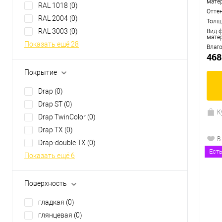
мате
RAL 1018
(0)
Показать ещё 20
Отте
RAL 2004
(0)
Толщ
RAL 3003
(0)
Вид 
мате
Показать ещё 28
Влаг
468
Покрытие
Drap
(0)
Drap ST
(0)
К
Drap TwinColor
(0)
Drap TX
(0)
В
Drap-double TX
(0)
Ест
Показать ещё 6
Поверхность
гладкая
(0)
глянцевая
(0)