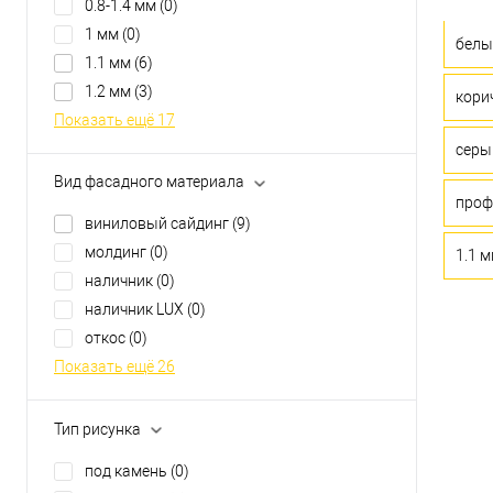
0.8-1.4 мм
(0)
1 мм
(0)
белы
1.1 мм
(6)
1.2 мм
(3)
кори
Показать ещё 17
серы
Вид фасадного материала
проф
виниловый сайдинг
(9)
молдинг
(0)
1.1 
наличник
(0)
наличник LUX
(0)
откос
(0)
Показать ещё 26
Тип рисунка
под камень
(0)