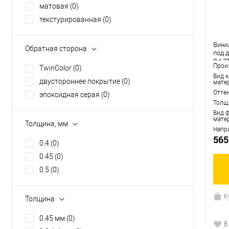
матовая
(0)
текстурированная
(0)
Вини
Обратная сторона
под 
D4.7
Прои
TwinColor
(0)
Вид 
двустороннее покрытие
(0)
мате
Отте
эпоксидная серая
(0)
Толщ
Вид 
мате
Толщина, мм
Напр
565
0.4
(0)
0.45
(0)
0.5
(0)
К
Толщина
0.45 мм
(0)
В