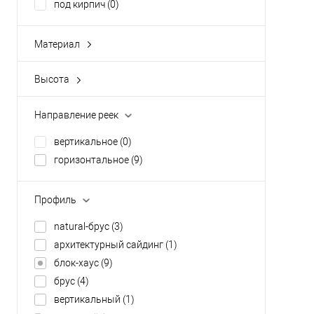
под кирпич
(0)
Материал
ПВХ
(4)
базальт
(0)
Высота
100 мм
(0)
полипропилен
(0)
20 мм
(0)
сталь
(0)
Направление реек
250±3 мм
(0)
стеклохолст
(0)
вертикальное
(0)
410 мм
(0)
горизонтальное
(9)
412 мм
(0)
Показать ещё 5
Профиль
natural-брус
(3)
архитектурный сайдинг
(1)
блок-хаус
(9)
брус
(4)
вертикальный
(1)