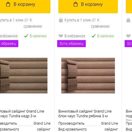
В корзину
В корзину
упить в 1 клик
К
Купить в 1 клик
К
сравнению
сравнению
 избранное
В наличии
В избранное
В наличии
ь образец
Есть образец
Ес
ловый сайдинг Grand Line
Виниловый сайдинг Grand Line
Вин
хаус Tundra кедр 3 м
блок-хаус Tundra рябина 3 м
под
Хау
зводитель
Grand Line
Производитель
Grand Line
Про
кровельного
сайдинг
Вид кровельного
сайдинг
Вид