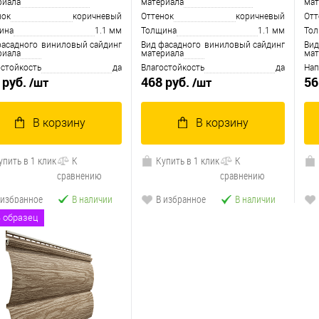
риала
материала
мат
нок
коричневый
Оттенок
коричневый
Отт
ина
1.1 мм
Толщина
1.1 мм
То
фасадного
виниловый сайдинг
Вид фасадного
виниловый сайдинг
Вид
риала
материала
мат
остойкость
да
Влагостойкость
да
Нап
 руб.
468 руб.
56
/шт
/шт
В корзину
В корзину
упить в 1 клик
К
Купить в 1 клик
К
сравнению
сравнению
 избранное
В наличии
В избранное
В наличии
ь образец