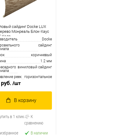
ловый сайдинг Docke LUX
дерево Монреаль Блок-Хаус
T Кедр
зводитель
Docke
кровельного
сайдинг
риала
нок
коричневый
ина
1.2 мм
фасадного
виниловый сайдинг
риала
авление реек
горизонтальное
 руб.
/шт
В корзину
упить в 1 клик
К
сравнению
 избранное
В наличии