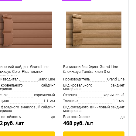
иловый сайдинг Grand Line
Виниловый сайдинг Grand Line
к-хаус Color Plus темно-
блок-хаус Tundra клен 3 м
жевый 3 м
изводитель
Grand Line
Производитель
Grand Line
 кровельного
сайдинг
Вид кровельного
сайдинг
ериала
материала
енок
коричневый
Оттенок
коричневый
лщина
1.1 мм
Толщина
1.1 мм
 фасадного
виниловый сайдинг
Вид фасадного
виниловый сайдинг
ериала
материала
гостойкость
да
Влагостойкость
да
2 руб.
468 руб.
/шт
/шт