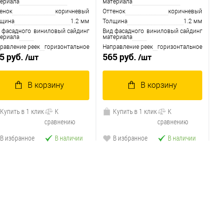
ериала
материала
енок
коричневый
Оттенок
коричневый
лщина
1.2 мм
Толщина
1.2 мм
 фасадного
виниловый сайдинг
Вид фасадного
виниловый сайдинг
ериала
материала
равление реек
горизонтальное
Направление реек
горизонтальное
5 руб.
565 руб.
/шт
/шт
В корзину
В корзину
Купить в 1 клик
К
Купить в 1 клик
К
сравнению
сравнению
В избранное
В наличии
В избранное
В наличии