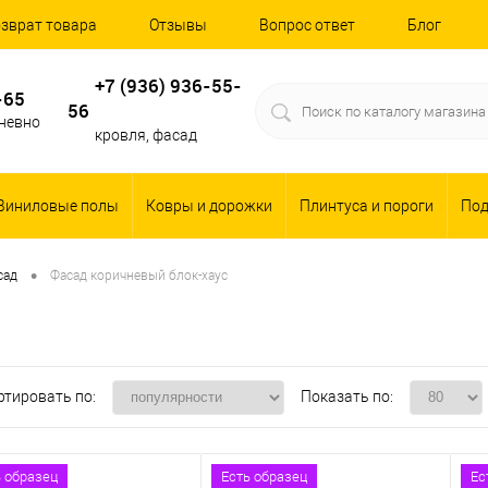
зврат товара
Отзывы
Вопрос ответ
Блог
+7 (936) 936-55-
-65
56
дневно
кровля, фасад
Виниловые полы
Ковры и дорожки
Плинтуса и пороги
По
•
сад
Фасад коричневый блок-хаус
ртировать по:
Показать по:
ь образец
Есть образец
Ес