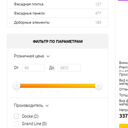
Фасадная плитка
127
Фасадные панели
477
Доборные элементы
185
ФИЛЬТР ПО ПАРАМЕТРАМ
Розничная цена
Вини
Prem
От
До
D4.5
Прои
Вид 
мате
Отте
Толщ
Вид 
мате
Производитель
Напр
337
Docke
(2)
Grand Line
(0)