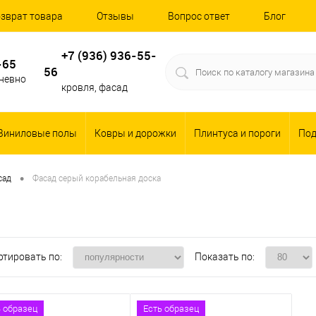
зврат товара
Отзывы
Вопрос ответ
Блог
+7 (936) 936-55-
-65
56
дневно
кровля, фасад
Виниловые полы
Ковры и дорожки
Плинтуса и пороги
По
•
сад
Фасад серый корабельная доска
ртировать по:
Показать по:
ь образец
Есть образец