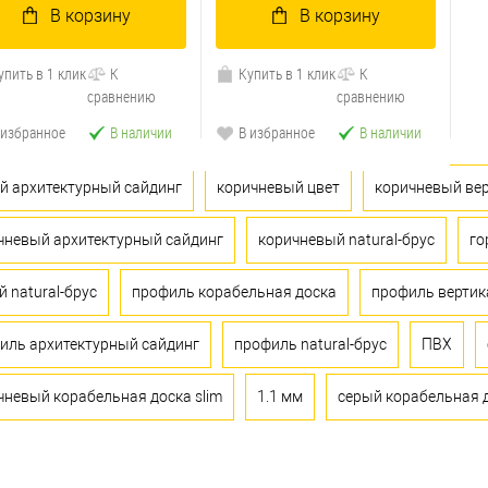
В корзину
В корзину
упить в 1 клик
К
Купить в 1 клик
К
сравнению
сравнению
 избранное
В наличии
В избранное
В наличии
й архитектурный сайдинг
коричневый цвет
коричневый ве
чневый архитектурный сайдинг
коричневый natural-брус
го
й natural-брус
профиль корабельная доска
профиль верти
иль архитектурный сайдинг
профиль natural-брус
ПВХ
чневый корабельная доска slim
1.1 мм
серый корабельная д