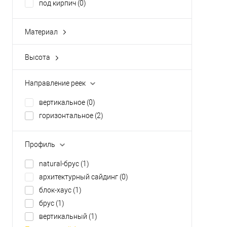
под кирпич
(0)
Материал
ПВХ
(0)
базальт
(0)
Высота
100 мм
(0)
полипропилен
(0)
20 мм
(0)
сталь
(0)
Направление реек
250±3 мм
(0)
стеклохолст
(0)
вертикальное
(0)
410 мм
(0)
горизонтальное
(2)
412 мм
(0)
Показать ещё 5
Профиль
natural-брус
(1)
архитектурный сайдинг
(0)
блок-хаус
(1)
брус
(1)
вертикальный
(1)