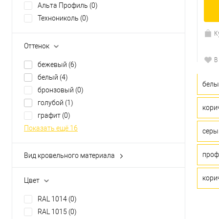
Альта Профиль
(0)
Технониколь
(0)
К
Оттенок
В
бежевый
(6)
белый
(4)
белы
бронзовый
(0)
голубой
(1)
кори
графит
(0)
Показать ещё 16
серы
проф
Вид кровельного материала
H-профиль
(0)
j-профиль
(0)
кори
Цвет
J-профиль 16 мм
(0)
RAL 1014
(0)
J-фаска
(0)
RAL 1015
(0)
молдинг
(0)