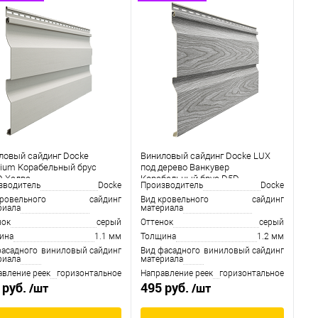
ловый сайдинг Docke
Виниловый сайдинг Docke LUX
ium Корабельный брус
под дерево Ванкувер
D Халва
Корабельный брус D5D
зводитель
Docke
Производитель
Docke
Канадская береза
кровельного
сайдинг
Вид кровельного
сайдинг
риала
материала
нок
серый
Оттенок
серый
ина
1.1 мм
Толщина
1.2 мм
фасадного
виниловый сайдинг
Вид фасадного
виниловый сайдинг
риала
материала
авление реек
горизонтальное
Направление реек
горизонтальное
 руб.
495 руб.
/шт
/шт