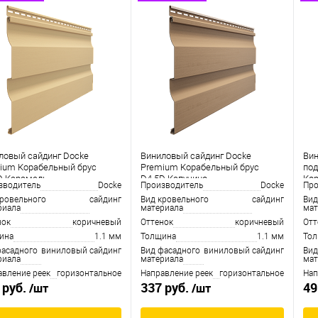
ловый сайдинг Docke
Виниловый сайдинг Docke
Вин
ium Корабельный брус
Premium Корабельный брус
под
D Карамель
D4.5D Капучино
Кор
зводитель
Docke
Производитель
Docke
Про
кровельного
сайдинг
Вид кровельного
сайдинг
Вид
риала
материала
мат
нок
коричневый
Оттенок
коричневый
Отт
ина
1.1 мм
Толщина
1.1 мм
То
фасадного
виниловый сайдинг
Вид фасадного
виниловый сайдинг
Вид
риала
материала
мат
авление реек
горизонтальное
Направление реек
горизонтальное
Нап
 руб.
337 руб.
49
/шт
/шт