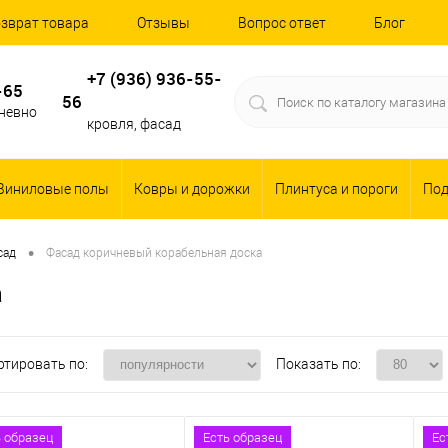
зврат товара
Отзывы
Вопрос ответ
Блог
+7 (936) 936-55-
-65
56
дневно
кровля, фасад
Виниловые полы
Ковры и дорожки
Плинтуса и пороги
По
•
сад
Фасад коричневый корабельная доска
а
ртировать по:
Показать по:
ь образец
Есть образец
Ес