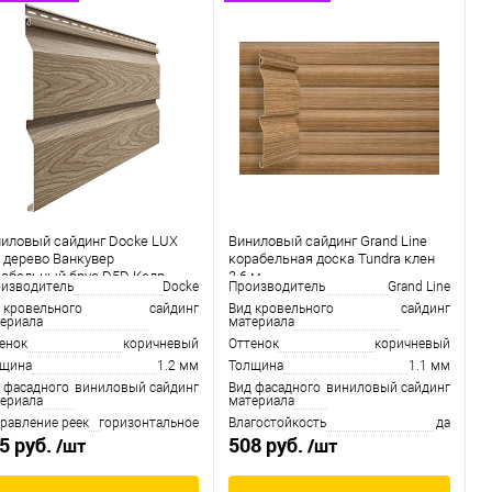
иловый сайдинг Docke LUX
Виниловый сайдинг Grand Line
 дерево Ванкувер
корабельная доска Tundra клен
абельный брус D5D Кедр
3.6 м
изводитель
Docke
Производитель
Grand Line
 кровельного
сайдинг
Вид кровельного
сайдинг
ериала
материала
енок
коричневый
Оттенок
коричневый
лщина
1.2 мм
Толщина
1.1 мм
 фасадного
виниловый сайдинг
Вид фасадного
виниловый сайдинг
ериала
материала
равление реек
горизонтальное
Влагостойкость
да
5 руб.
508 руб.
/шт
/шт