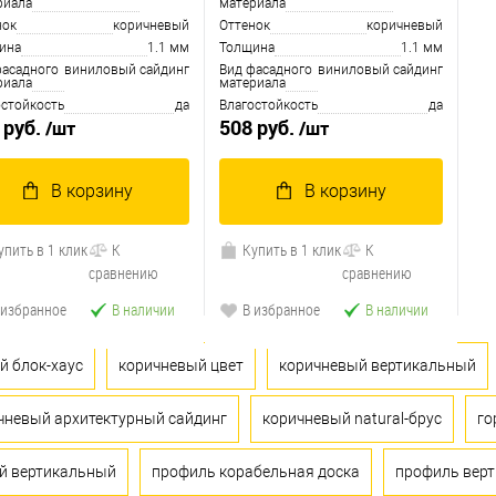
риала
материала
нок
коричневый
Оттенок
коричневый
ина
1.1 мм
Толщина
1.1 мм
фасадного
виниловый сайдинг
Вид фасадного
виниловый сайдинг
риала
материала
остойкость
да
Влагостойкость
да
 руб.
508 руб.
/шт
/шт
В корзину
В корзину
упить в 1 клик
К
Купить в 1 клик
К
сравнению
сравнению
 избранное
В наличии
В избранное
В наличии
й блок-хаус
коричневый цвет
коричневый вертикальный
чневый архитектурный сайдинг
коричневый natural-брус
го
й вертикальный
профиль корабельная доска
профиль вер