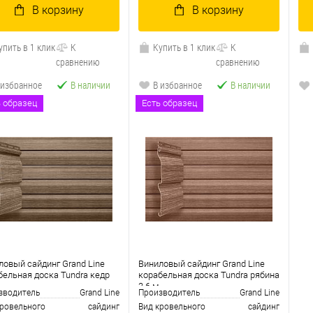
В корзину
В корзину
упить в 1 клик
К
Купить в 1 клик
К
сравнению
сравнению
 избранное
В наличии
В избранное
В наличии
ь образец
Есть образец
ловый сайдинг Grand Line
Виниловый сайдинг Grand Line
бельная доска Tundra кедр
корабельная доска Tundra рябина
3.6 м
зводитель
Grand Line
Производитель
Grand Line
кровельного
сайдинг
Вид кровельного
сайдинг