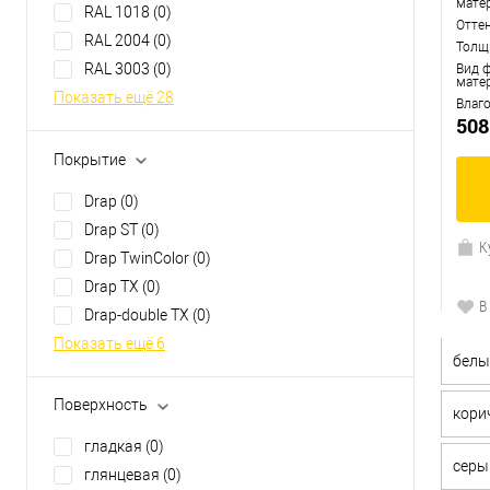
мате
RAL 1018
(0)
Показать ещё 20
Отте
RAL 2004
(0)
Толщ
RAL 3003
(0)
Вид 
мате
Показать ещё 28
Влаг
508
Покрытие
Drap
(0)
Drap ST
(0)
К
Drap TwinColor
(0)
Drap TX
(0)
В
Drap-double TX
(0)
Показать ещё 6
белы
Поверхность
кори
гладкая
(0)
серы
глянцевая
(0)