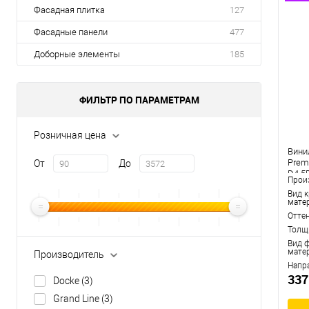
Фасадная плитка
127
Фасадные панели
477
Доборные элементы
185
ФИЛЬТР ПО ПАРАМЕТРАМ
Розничная цена
Вини
Prem
От
До
D4.5
Прои
Вид 
мате
Отте
Толщ
Вид 
мате
Производитель
Напр
337
Docke
(3)
Grand Line
(3)