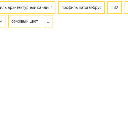
иль архитектурный сайдинг
профиль natural-брус
ПВХ
мм
бежевый цвет
...