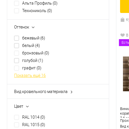
Альта Профиль
(0)
Технониколь
(0)
К
Оттенок
В
бежевый
(6)
Ест
белый
(4)
бронзовый
(0)
голубой
(1)
графит
(0)
Показать ещё 16
Вид кровельного материала
H-профиль
(0)
j-профиль
(0)
Цвет
Вини
J-профиль 16 мм
(0)
кора
RAL 1014
(0)
3.6 м
J-фаска
(0)
Прои
RAL 1015
(0)
Вид 
молдинг
(0)