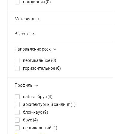
под кирпич
(0)
Материал
ПВХ
(3)
базальт
(0)
Высота
100 мм
(0)
полипропилен
(0)
20 мм
(0)
сталь
(0)
Направление реек
250±3 мм
(0)
стеклохолст
(0)
вертикальное
(0)
410 мм
(0)
горизонтальное
(6)
412 мм
(0)
Показать ещё 5
Профиль
natural-брус
(3)
архитектурный сайдинг
(1)
блок-хаус
(9)
брус
(4)
вертикальный
(1)