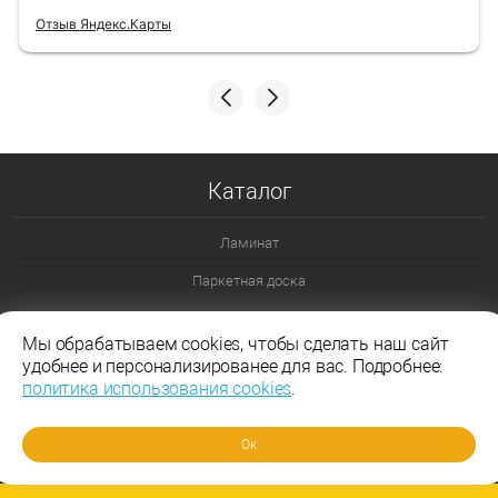
Отзыв Яндекс.Карты
Каталог
Ламинат
Паркетная доска
Ламинат 32 класс
Мы обрабатываем cookies, чтобы сделать наш сайт
Ламинат 33 класс
удобнее и персонализированее для вас. Подробнее:
политика использования cookies
.
Ламинат Эггер
Ламинат Таркетт
Ок