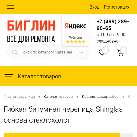
Вход
Регистрация
+7 (499) 289-
90-65
с 9:00 до 19:00
Рейтинг
ежедневно
0
0
Каталог товаров
•
•
•
Главная страница
Каталог товаров
Кровля, фасад, забор
Кров
Гибкая битумная черепица Shinglas
основа cтеклохолст