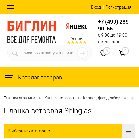
Вход
Регистрация
+7 (499) 289-
90-65
с 9:00 до 19:00
Рейтинг
ежедневно
0
0
Каталог товаров
•
•
•
Главная страница
Каталог товаров
Кровля, фасад, забор
Кров
Планка ветровая Shinglas
Выберите категорию