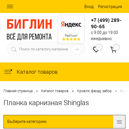
Вход
Регистрация
+7 (499) 289-
90-65
с 9:00 до 19:00
Рейтинг
ежедневно
0
0
Каталог товаров
•
•
•
Главная страница
Каталог товаров
Кровля, фасад, забор
Кров
Планка карнизная Shinglas
Выберите категорию