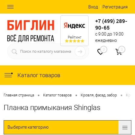
Вход
Регистрация
+7 (499) 289-
90-65
с 9:00 до 19:00
Рейтинг
ежедневно
0
0
Каталог товаров
•
•
•
Главная страница
Каталог товаров
Кровля, фасад, забор
Кров
Планка примыкания Shinglas
Выберите категорию