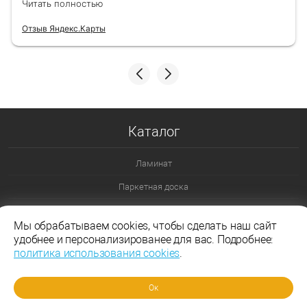
Читать полностью
Отзыв Яндекс.Карты
Каталог
Ламинат
Паркетная доска
Ламинат 32 класс
Мы обрабатываем cookies, чтобы сделать наш сайт
Ламинат 33 класс
удобнее и персонализированее для вас. Подробнее:
политика использования cookies
.
Ламинат Эггер
Ламинат Таркетт
Ок