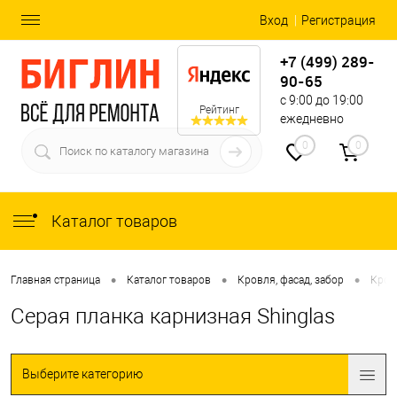
Вход
Регистрация
+7 (499) 289-
90-65
с 9:00 до 19:00
Рейтинг
ежедневно
0
0
Каталог товаров
•
•
•
Главная страница
Каталог товаров
Кровля, фасад, забор
Кров
Серая планка карнизная Shinglas
Выберите категорию