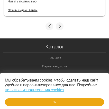
Читать полностью
Отзыв Яндекс.Карты
Каталог
Ламинат
Паркетная доска
Ламинат 32 класс
Мы обрабатываем cookies, чтобы сделать наш сайт
Ламинат 33 класс
удобнее и персонализированее для вас. Подробнее:
политика использования cookies
.
Ламинат Эггер
Ламинат Таркетт
Ок