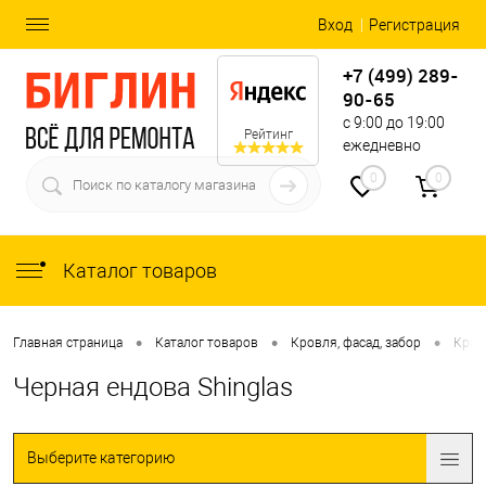
Вход
Регистрация
+7 (499) 289-
90-65
с 9:00 до 19:00
Рейтинг
ежедневно
0
0
Каталог товаров
•
•
•
Главная страница
Каталог товаров
Кровля, фасад, забор
Кров
Черная ендова Shinglas
Выберите категорию